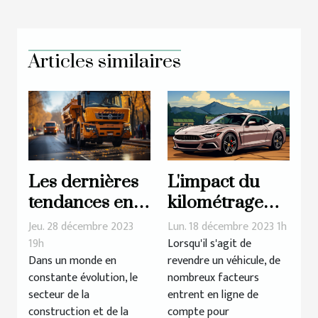
Articles similaires
Les dernières
L'impact du
tendances en
kilométrage
matière de
sur le prix de
Jeu. 28 décembre 2023
Lun. 18 décembre 2023 1h
matériaux et
rachat d'une
19h
Lorsqu'il s'agit de
Dans un monde en
revendre un véhicule, de
équipements
voiture
constante évolution, le
nombreux facteurs
pour la
secteur de la
entrent en ligne de
construction et
construction et de la
compte pour