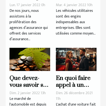
de son
véhicule
Lun. 17 janvier 2022 0h
Mar. 4 janvier 2022 10h
assurance auto
utilitaire en
De nos jours, nous
Les véhicules utilitaires
assistons à la
sont des engins
?
2022 ?
prolifération des
indispensables aux
agences d’assurance qui
entreprises. Elles sont
offrent des services
utilisées comme moyen...
d’assurance...
En quoi faire
Que devez-
appel à un
vous savoir sur
mandataire
le malus
Dim. 26 décembre 2021
Dim. 2 janvier 2022 13h
auto est-il
écologique ?
11h
Le marché de
L'achat d'une voiture fait
l'automobile est depuis
avantageux ?