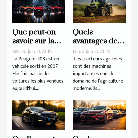
Que peut-on
Quels
savoir sur la
avantages des
longue lignée
tracteurs
Ven. 30 juin 2023 1h
Lun. 5 juin 2023 2h
de la Peugeot
agricoles pour
La Peugeot 308 est un
Les tracteurs agricoles
véhicule sorti en 2007.
sont des machines
308 ?
l’efficacité et la
Elle fait partie des
importantes dans le
productivité
voitures les plus vendues
domaine de l’agriculture
des
aujourd'hui....
moderne. Ils...
exploitations
agricoles ?