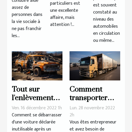
?
conduire aide
particuliers est
est souvent
assez de
une excellente
constaté au
personnes dans
affaire, mais
niveau des
la vie sociale à
attention !...
automobiles
ne pas franchir
en circulation
les...
ou même...
Tout sur
Comment
l'enlèvement
transporter
des épaves
efficacement
Ven. 16 décembre 2022 1h
Lun. 28 novembre 2022
les
Comment se débarrasser
2h
d'une voiture déclarée
Vous êtes entrepreneur
marchandises
inutilisable après un
et avez besoin de