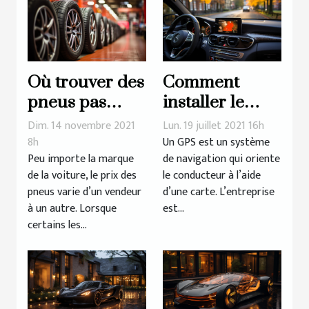
Où trouver des
Comment
pneus pas
installer le
chers de
logiciel
Dim. 14 novembre 2021
Lun. 19 juillet 2021 16h
qualité pour
d’actualisation
8h
Un GPS est un système
Peu importe la marque
de navigation qui oriente
votre voiture ?
GPS ?
de la voiture, le prix des
le conducteur à l’aide
pneus varie d’un vendeur
d’une carte. L’entreprise
à un autre. Lorsque
est...
certains les...