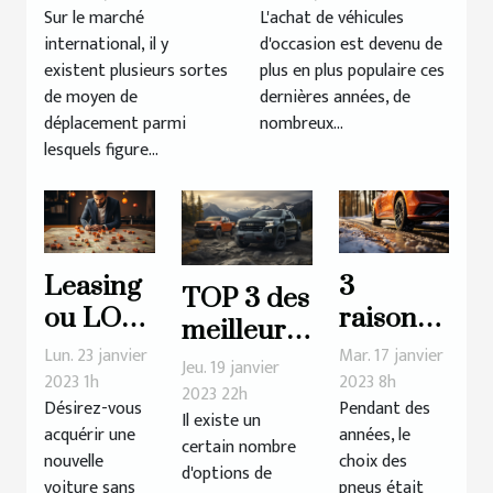
de l'utilisation
d'occasion
Sur le marché
L'achat de véhicules
international, il y
d'occasion est devenu de
d'une voiture
connaît-il un
existent plusieurs sortes
plus en plus populaire ces
électrique ?
tel succès?
de moyen de
dernières années, de
déplacement parmi
nombreux...
lesquels figure...
Leasing
3
TOP 3 des
ou LOA:
raisons
meilleures
Quelles
d’utiliser
Lun. 23 janvier
Mar. 17 janvier
marques
Jeu. 19 janvier
sont les
les
2023 1h
2023 8h
de pick-up
2023 22h
Désirez-vous
Pendant des
erreurs
pneus 4
Il existe un
acquérir une
années, le
à éviter ?
saisons
certain nombre
nouvelle
choix des
d'options de
pour
voiture sans
pneus était