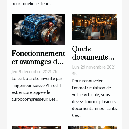
pour améliorer leur...
Quels
Fonctionnement
documents
et avantages du
dois-je
Lun. 29 novembre 2021
Turbo de
Jeu. 9 décembre 2021 7h
fournir pour
5h
véhicule
Le turbo a été inventé par
Pour renouveler
renouveler
l’ingénieur suisse Alfred. Il
l'immatriculation de
ma carte
est encore appelé le
votre véhicule, vous
grise ?
turbocompresseur. Les...
devez fournir plusieurs
documents importants.
Ces...