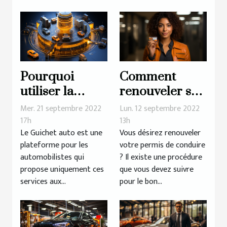
Pourquoi
Comment
utiliser la
renouveler son
plateforme
permis de
Mer. 21 septembre 2022
Lun. 12 septembre 2022
guichet auto ?
conduire ?
17h
13h
Le Guichet auto est une
Vous désirez renouveler
plateforme pour les
votre permis de conduire
automobilistes qui
? Il existe une procédure
propose uniquement ces
que vous devez suivre
services aux...
pour le bon...