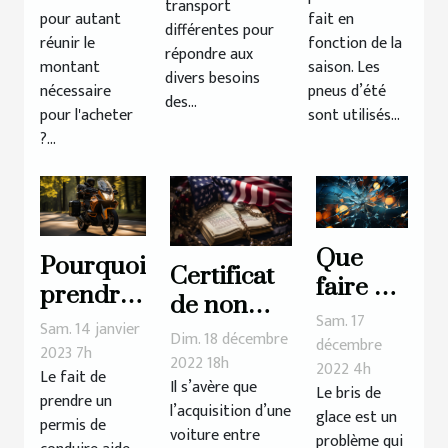
transport
son
pour autant
fait en
différentes pour
véhicule
réunir le
fonction de la
répondre aux
montant
saison. Les
?
divers besoins
nécessaire
pneus d’été
des...
pour l'acheter
sont utilisés...
?...
Que
Pourquoi
Certificat
faire en
prendre
de non
cas de
Sam. 17
un
Sam. 14 janvier
gage : de
Dim. 18 décembre
bris de
décembre
permis
2023 7h
quoi s’agit-
2022 18h
2022 4h
glace ?
Le fait de
moto ?
Il s’avère que
il
Le bris de
prendre un
l’acquisition d’une
glace est un
réellement
permis de
voiture entre
problème qui