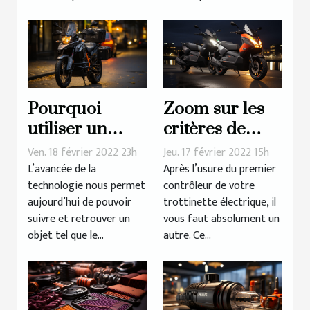
Pourquoi
Zoom sur les
utiliser un
critères de
traceur GPS
choix d’un
Ven. 18 février 2022 23h
Jeu. 17 février 2022 15h
pour sa moto ?
contrôleur
L’avancée de la
Après l’usure du premier
technologie nous permet
contrôleur de votre
pour
aujourd’hui de pouvoir
trottinette électrique, il
trottinette
suivre et retrouver un
vous faut absolument un
électrique
objet tel que le...
autre. Ce...