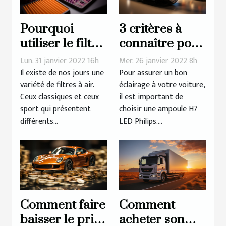
Pourquoi
3 critères à
utiliser le filtre
connaître pour
à air sport : les
mieux choisir
Lun. 31 janvier 2022 16h
Mer. 26 janvier 2022 8h
avantages
votre
Il existe de nos jours une
Pour assurer un bon
variété de filtres à air.
éclairage à votre voiture,
ampoule H7
Ceux classiques et ceux
il est important de
LED Philips
sport qui présentent
choisir une ampoule H7
différents...
LED Philips....
Comment faire
Comment
baisser le prix
acheter son