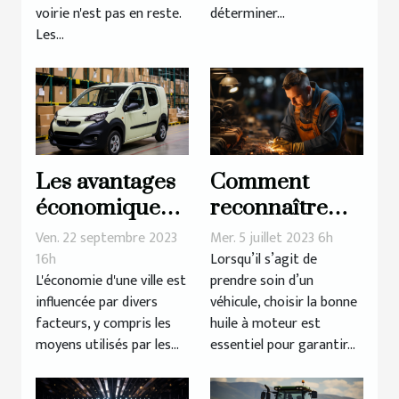
la voirie
voirie n'est pas en reste.
déterminer...
Les...
Les avantages
Comment
économiques
reconnaître
du covering de
une huile à
Ven. 22 septembre 2023
Mer. 5 juillet 2023 6h
véhicules à
moteur de
16h
Lorsqu’il s’agit de
L'économie d'une ville est
prendre soin d’un
Lyon
qualité ?
influencée par divers
véhicule, choisir la bonne
facteurs, y compris les
huile à moteur est
moyens utilisés par les...
essentiel pour garantir...