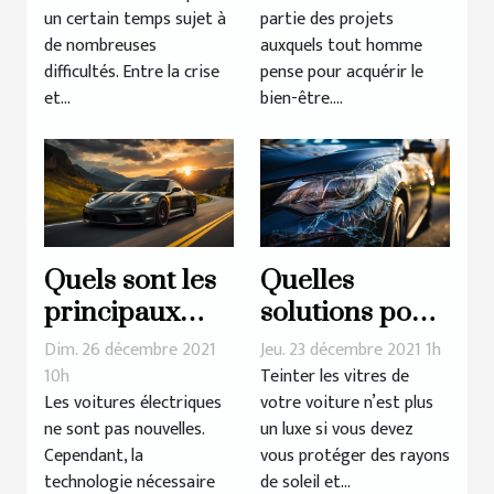
partie des projets
un certain temps sujet à
auxquels tout homme
de nombreuses
pense pour acquérir le
difficultés. Entre la crise
bien-être....
et...
Quels sont les
Quelles
principaux
solutions pour
avantages de la
teinter les
Dim. 26 décembre 2021
Jeu. 23 décembre 2021 1h
voiture
vitres de sa
10h
Teinter les vitres de
Les voitures électriques
votre voiture n’est plus
électrique ?
voiture ?
ne sont pas nouvelles.
un luxe si vous devez
Cependant, la
vous protéger des rayons
technologie nécessaire
de soleil et...