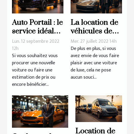
Auto Portail : le
La location de
service idéal
véhicules de
pour tout
luxe : comment
Lun. 12 septembre 2022
Mer. 27 juillet 2022 14h
automobiliste
ça se passe ?
12h
De plus en plus, si vous
Si vous souhaitez vous
avez envie de vous faire
procurer une nouvelle
plaisir avec une voiture
voiture ou faire une
de luxe, cela ne pose
estimation de prix ou
aucun souci...
encore bénéficier...
Location de