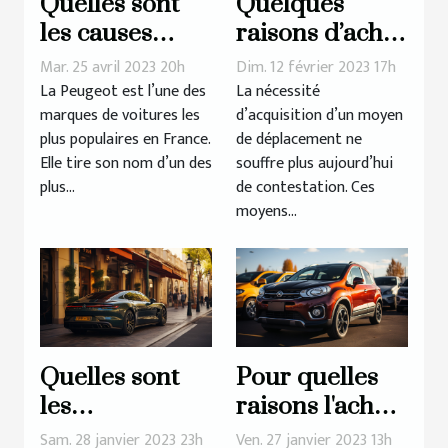
Quelles sont
Quelques
les causes
raisons d’achat
d’une panne
d’une voiture
Mar. 25 avril 2023 20h
Dim. 12 février 2023 17h
de démarrage
d’occasion
La Peugeot est l’une des
La nécessité
marques de voitures les
d’acquisition d’un moyen
chez la
plus populaires en France.
de déplacement ne
Peugeot 308 ?
Elle tire son nom d’un des
souffre plus aujourd’hui
plus...
de contestation. Ces
moyens...
Quelles sont
Pour quelles
les
raisons l'achat
conséquences
de véhicules
Sam. 28 janvier 2023 23h
Ven. 27 janvier 2023 13h