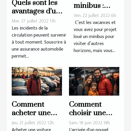
Quels sont les
minibus :
avantages d’une
critères à
Ven. 22 juillet 2022 6h
assurance
Mer. 27 juillet 2022 11h
prendre en
C’est les vacances et
automobile pour
Les incidents de la
vous avez pour projet
compte
circulation peuvent survenir
une location ?
loué un minibus pour
à tout moment. Souscrire à
visiter d’autres
une assurance automobile
horizons, mais vous...
permet...
Comment
Comment
acheter une
choisir une
voiture
voiture pour la
Jeu. 21 juillet 2022 12h
Sam. 18 juin 2022 18h
d’occasion
famille ?
Acheter une voiture
L'arrivée d'un nouvel