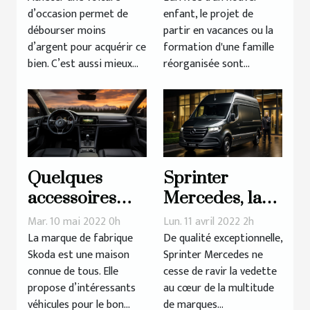
d’occasion permet de
enfant, le projet de
récente ?
débourser moins
partir en vacances ou la
d’argent pour acquérir ce
formation d'une famille
bien. C’est aussi mieux...
réorganisée sont...
Quelques
Sprinter
accessoires
Mercedes, la
d’intérieur
marque de
Mar. 10 mai 2022 0h
Lun. 11 avril 2022 2h
d’une voiture
référence en
La marque de fabrique
De qualité exceptionnelle,
Skoda est une maison
Sprinter Mercedes ne
Skoda
vogue
connue de tous. Elle
cesse de ravir la vedette
propose d’intéressants
au cœur de la multitude
véhicules pour le bon...
de marques...