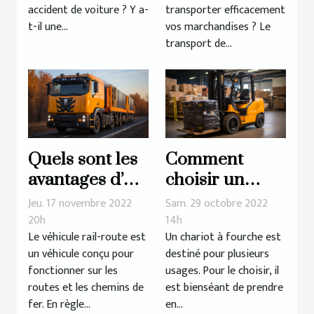
?
accident de voiture ? Y a-
transporter efficacement
t-il une...
vos marchandises ? Le
transport de...
Quels sont les
Comment
avantages d’un
choisir un
véhicule rail-
chariot à
Jeu. 17 novembre 2022
Sam. 29 octobre 2022
route ?
fourche ?
20h
14h
Le véhicule rail-route est
Un chariot à fourche est
un véhicule conçu pour
destiné pour plusieurs
fonctionner sur les
usages. Pour le choisir, il
routes et les chemins de
est bienséant de prendre
fer. En règle...
en...