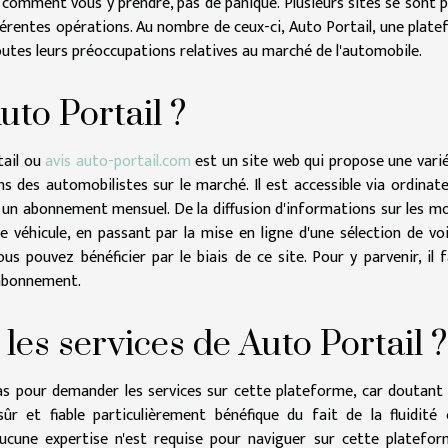
comment vous y prendre, pas de panique. Plusieurs sites se sont 
érentes opérations. Au nombre de ceux-ci, Auto Portail, une plat
utes leurs préoccupations relatives au marché de l'automobile.
uto Portail ?
tail ou
avis auto-portail.com
est un site web qui propose une vari
 des automobilistes sur le marché. Il est accessible via ordinat
 un abonnement mensuel. De la diffusion d'informations sur les m
de véhicule, en passant par la mise en ligne d'une sélection de vo
s pouvez bénéficier par le biais de ce site. Pour y parvenir, il 
 abonnement.
les services de Auto Portail ?
pas pour demander les services sur cette plateforme, car doutant
 sûr et fiable particulièrement bénéfique du fait de la fluidité
ucune expertise n'est requise pour naviguer sur cette platefo