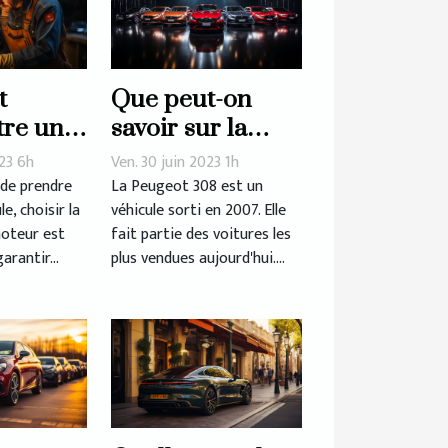
t
Que peut-on
tre une
savoir sur la
moteur
longue lignée de
023 6h
Ven. 30 juin 2023 1h
é ?
la Peugeot 308 ?
 de prendre
La Peugeot 308 est un
e, choisir la
véhicule sorti en 2007. Elle
moteur est
fait partie des voitures les
arantir...
plus vendues aujourd'hui....