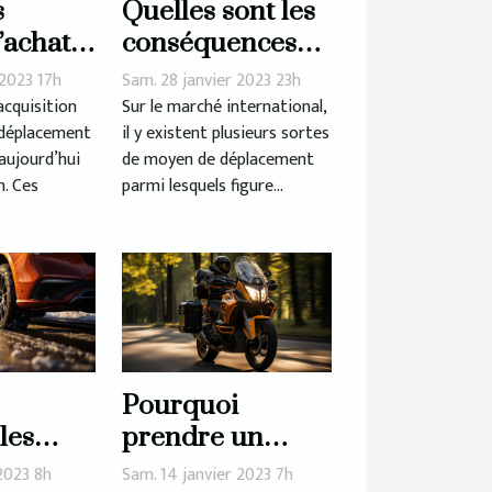
s
Quelles sont les
’achat
conséquences
ture
de l'utilisation
 2023 17h
Sam. 28 janvier 2023 23h
on
d'une voiture
acquisition
Sur le marché international,
 déplacement
il y existent plusieurs sortes
électrique ?
 aujourd’hui
de moyen de déplacement
. Ces
parmi lesquels figure...
Pourquoi
 les
prendre un
saisons
permis moto ?
 2023 8h
Sam. 14 janvier 2023 7h