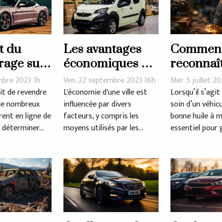
t du
Les avantages
Commen
rage sur
économiques du
reconnaî
de rachat
covering de
huile à 
mbre 2023 1h
Ven. 22 septembre 2023 16h
Mer. 5 juillet 2
oiture
véhicules à Lyon
de qualit
git de revendre
L'économie d'une ville est
Lorsqu’il s’agit
 de nombreux
influencée par divers
soin d’un véhicul
rent en ligne de
facteurs, y compris les
bonne huile à 
déterminer...
moyens utilisés par les...
essentiel pour g