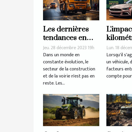
Les dernières
L'impac
tendances en
kilomét
matière de
le prix 
Jeu. 28 décembre 2023 19h
Lun. 18 déce
matériaux et
d'une v
Dans un monde en
Lorsqu'il s'a
constante évolution, le
un véhicule,
équipements
secteur de la construction
facteurs ent
pour la
et de la voirie n'est pas en
compte pour 
construction et
reste. Les...
la voirie