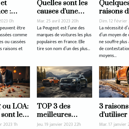
 et
Quelles sont les
Quelque
ce :
causes d’une
raisons d
d’un
panne de
d’une voi
2023 0h
Mar. 25 avril 2023 20h
Dim. 12 février
e radié
démarrage chez
d’occasi
 peuvent être
La Peugeot est l’une des
La nécessité d’
classées comme
marques de voitures les plus
d’un moyen de
la Peugeot 308 ?
s ou cassées
populaires en France. Elle
ne souffre plus
s raisons et
tire son nom d’un des plus...
de contestation
moyens...
 ou LOA:
TOP 3 des
3 raisons
 sont les
meilleures
d’utiliser
à éviter ?
marques de
pneus 4 
er 2023 1h
Jeu. 19 janvier 2023 22h
Mar. 17 janvier