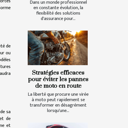
portés
Dans un monde professionnel
eforme
en constante évolution, la
flexibilité des solutions
d'assurance pour...
été de
eur ou
odèles
itures
Stratégies efficaces
faudra
pour éviter les pannes
de moto en route
La liberté que procure une virée
à moto peut rapidement se
transformer en désagrément
lorsqu'une...
 de sa
 et de
rme et