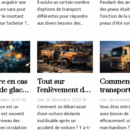
pick-up
pour son
 acquérir une
Il existe un certain nombre
Pendant des ann
ture sans pour
d'options de transport
des pneus était
véhicule 
r le montant
différentes pour répondre
fonction de la 
ur l'acheter ?...
aux divers besoins des...
pneus d’été sont
re en cas
Tout sur
Commen
 de glace
l'enlèvement des
transpor
épaves
efficacem
embre 2022 4h
Ven. 16 décembre 2022 1h
Lun. 28 novemb
marchand
ace est un
Comment se débarrasser
Vous êtes entr
 est souvent
d'une voiture déclarée
avez besoin de
niveau des
inutilisable après un
efficacement v
en circulation
accident de voiture ? Y a-t-
marchandises ?