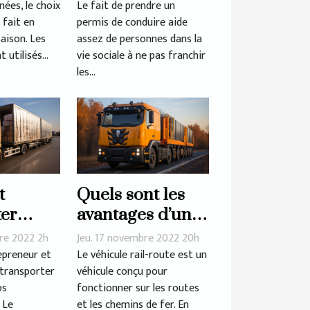
ées, le choix
Le fait de prendre un
 fait en
permis de conduire aide
?
saison. Les
assez de personnes dans la
 utilisés...
vie sociale à ne pas franchir
les...
t
Quels sont les
ter
avantages d’un
ent les
véhicule rail-
re 2022 2h
Jeu. 17 novembre 2022 20h
ises ?
route ?
epreneur et
Le véhicule rail-route est un
 transporter
véhicule conçu pour
os
fonctionner sur les routes
 Le
et les chemins de fer. En