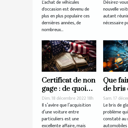
d'occasion
L'achat de véhicules
Désirez-vous
d'occasion est devenu de
nouvelle voi
connaît-il un tel
plus en plus populaire ces
autant réuni
succès?
dernières années, de
nécessaire po
nombreux...
Certificat de non
Que fai
gage : de quoi
de bris
s’agit-il
?
Dim. 18 décembre 2022 18h
Sam. 17 déc
réellement ?
Il s’avère que l’acquisition
Le bris de gl
d’une voiture entre
problème qui
particuliers est une
constaté au 
excellente affaire, mais
automobiles 