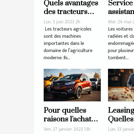
Quels avantages
Service
des tracteurs
assistan
agricoles pour
Rachat 
Lun. 5 juin 2023 2h
Mer. 24 mai 
l’efficacité et la
véhicul
Les tracteurs agricoles
Les voitures
sont des machines
radiées et 
productivité des
importantes dans le
endommagée
exploitations
domaine de l’agriculture
pour plusieur
agricoles ?
moderne. Ils...
tombent...
Pour quelles
Leasing
raisons l'achat
Quelles
de véhicules
erreurs 
Ven. 27 janvier 2023 13h
Lun. 23 janvi