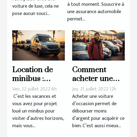
à tout moment. Souscrire à
voiture de luxe, cela ne
une assurance automobile
pose aucun souci...
permet...
Location de
Comment
minibus :
acheter une
critères à
voiture
Ven. 22 juillet 2022 6h
Jeu. 21 juillet 2022 12h
prendre en
d’occasion
C’est les vacances et
Acheter une voiture
vous avez pour projet
d’occasion permet de
compte
récente ?
loué un minibus pour
débourser moins
visiter d’autres horizons,
d’argent pour acquérir ce
mais vous...
bien. C’est aussi mieux...