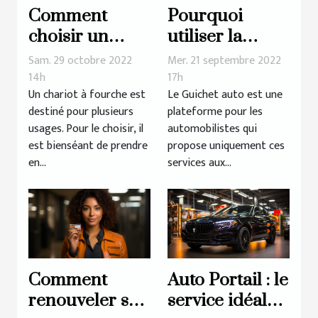
Comment
Pourquoi
choisir un
utiliser la
chariot à
plateforme
Sam. 29 octobre 2022
Mer. 21 septembre 2022
fourche ?
guichet auto ?
14h
17h
Un chariot à fourche est
Le Guichet auto est une
destiné pour plusieurs
plateforme pour les
usages. Pour le choisir, il
automobilistes qui
est bienséant de prendre
propose uniquement ces
en...
services aux...
Comment
Auto Portail : le
renouveler son
service idéal