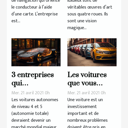
de navigation qui oriente
luxueux sont de
GPS ?
le conducteur à l’aide
véritables œuvres d’art
d’une carte. L’entreprise
sous quatre roues. Ils
est...
sont une vision
magique...
3 entreprises
Les voitures
qui
que vous
développent
devriez éviter
Mer. 21 avril 2021 0h
Mer. 21 avril 2021 0h
des voitures
Les voitures autonomes
Une voiture est un
de niveau 4 et 5
investissement
autonomes
(autonomie totale)
important et de
devraient devenir un
nombreux problèmes
marché mondial majeur
doivent être pris en