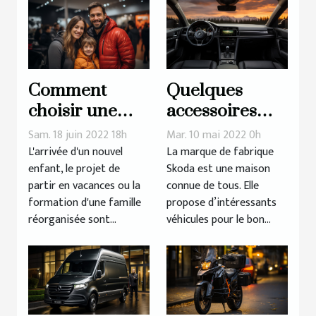
Comment
Quelques
choisir une
accessoires
voiture pour la
d’intérieur
Sam. 18 juin 2022 18h
Mar. 10 mai 2022 0h
famille ?
d’une voiture
L'arrivée d'un nouvel
La marque de fabrique
enfant, le projet de
Skoda est une maison
Skoda
partir en vacances ou la
connue de tous. Elle
formation d'une famille
propose d’intéressants
réorganisée sont...
véhicules pour le bon...