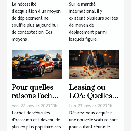
d’occasion
de l'utilisation
La nécessité
Sur le marché
d’acquisition d’un moyen
international, il y
d'une voiture
de déplacement ne
existent plusieurs sortes
électrique ?
souffre plus aujourd’hui
de moyen de
de contestation. Ces
déplacement parmi
moyens...
lesquels figure...
Pour quelles
Leasing ou
raisons l'achat
LOA: Quelles
de véhicules
sont les
Ven. 27 janvier 2023 13h
Lun. 23 janvier 2023 1h
d'occasion
erreurs à
L'achat de véhicules
Désirez-vous acquérir
d'occasion est devenu de
une nouvelle voiture sans
connaît-il un
éviter ?
plus en plus populaire ces
pour autant réunir le
tel succès?