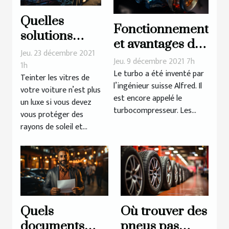
Quelles
Fonctionnement
solutions
et avantages du
pour teinter
Jeu. 23 décembre 2021
Turbo de
Jeu. 9 décembre 2021 7h
les vitres de
1h
véhicule
Le turbo a été inventé par
Teinter les vitres de
sa voiture ?
l’ingénieur suisse Alfred. Il
votre voiture n’est plus
est encore appelé le
un luxe si vous devez
turbocompresseur. Les...
vous protéger des
rayons de soleil et...
Quels
Où trouver des
documents
pneus pas