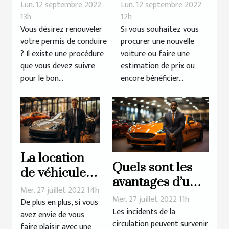
permis de
pour tout
Lun. 12 septembre 2022
Lun. 12 septembre 2022
conduire ?
automobiliste
13h
12h
Vous désirez renouveler
Si vous souhaitez vous
votre permis de conduire
procurer une nouvelle
? Il existe une procédure
voiture ou faire une
que vous devez suivre
estimation de prix ou
pour le bon...
encore bénéficier...
La location
Quels sont les
de véhicules
avantages d’une
de luxe :
Mer. 27 juillet 2022 14h
assurance
Mer. 27 juillet 2022 11h
comment ça
De plus en plus, si vous
automobile pour
Les incidents de la
avez envie de vous
se passe ?
circulation peuvent survenir
une location ?
faire plaisir avec une