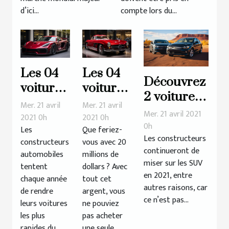
d’ici...
compte lors du...
Les 04
Les 04
Découvrez
voitures
voitures
2 voitures
les plus
les plus
Mer. 21 avril
Mer. 21 avril
plus
Mer. 21 avril 2021
rapides
chères
2021 0h
2021 0h
abordables
0h
Les
Que feriez-
du
de tous
Les constructeurs
qui seront
constructeurs
vous avec 20
monde
les
continueront de
automobiles
millions de
lancées en
en 2020
temps
miser sur les SUV
tentent
dollars ? Avec
2021
en 2021, entre
chaque année
tout cet
autres raisons, car
de rendre
argent, vous
ce n’est pas...
leurs voitures
ne pouviez
les plus
pas acheter
rapides du
une seule...