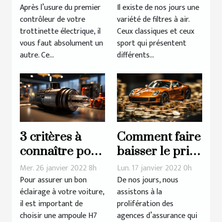
contrôleur
avantages
Après l’usure du premier
Il existe de nos jours une
contrôleur de votre
variété de filtres à air.
pour
trottinette électrique, il
Ceux classiques et ceux
trottinette
vous faut absolument un
sport qui présentent
électrique
autre. Ce...
différents...
3 critères à
Comment faire
connaître pour
baisser le prix
mieux choisir
de son
Mer. 26 janvier 2022 8h
Lun. 17 janvier 2022 0h
votre
assurance auto
Pour assurer un bon
De nos jours, nous
éclairage à votre voiture,
assistons à la
ampoule H7
?
il est important de
prolifération des
LED Philips
choisir une ampoule H7
agences d’assurance qui