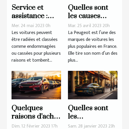
Service et
Quelles sont
assistance :
les causes
Rachat d’un
d’une panne
Mer. 24 mai 2023 0h
Mar. 25 avril 2023 20h
véhicule radié
de démarrage
Les voitures peuvent
La Peugeot est l’une des
être radiées et classées
marques de voitures les
chez la
comme endommagées
plus populaires en France.
Peugeot 308 ?
ou cassées pour plusieurs
Elle tire son nom d’un des
raisons et tombent...
plus...
Quelques
Quelles sont
raisons d’achat
les
d’une voiture
conséquences
Dim. 12 février 2023 17h
Sam. 28 janvier 2023 23h