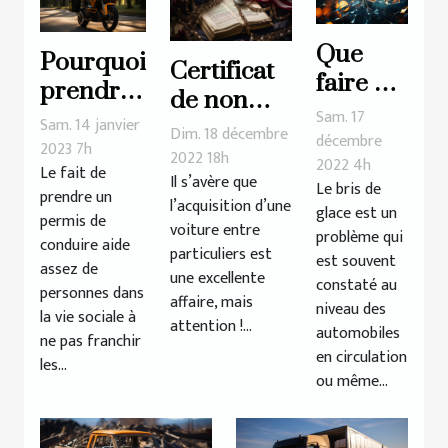
Que
Pourquoi
Certificat
faire en
prendre
de non
cas de
Sam. 17
un
Sam. 14 janvier
gage : de
Dim. 18 décembre
bris de
décembre
permis
2023 7h
quoi s’agit-
2022 18h
2022 4h
glace ?
Le fait de
moto ?
Il s’avère que
il
Le bris de
prendre un
l’acquisition d’une
glace est un
réellement
permis de
voiture entre
problème qui
?
conduire aide
particuliers est
est souvent
assez de
une excellente
constaté au
personnes dans
affaire, mais
niveau des
la vie sociale à
attention !...
automobiles
ne pas franchir
en circulation
les...
ou même...