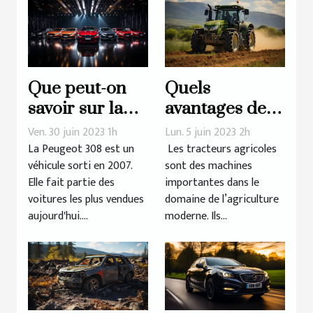
Que peut-on
Quels
savoir sur la
avantages des
longue lignée
tracteurs
Ven. 30 juin 2023 1h
Lun. 5 juin 2023 2h
de la Peugeot
agricoles pour
La Peugeot 308 est un
Les tracteurs agricoles
véhicule sorti en 2007.
sont des machines
308 ?
l’efficacité et la
Elle fait partie des
importantes dans le
productivité
voitures les plus vendues
domaine de l’agriculture
des
aujourd'hui....
moderne. Ils...
exploitations
agricoles ?