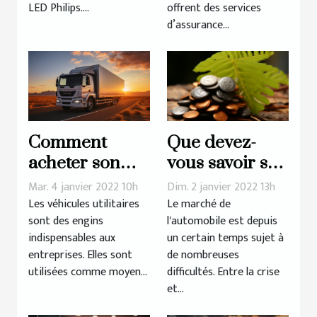
LED Philips....
offrent des services
d’assurance...
Comment
Que devez-
acheter son
vous savoir sur
véhicule
le malus
Mar. 4 janvier 2022 10h
Dim. 2 janvier 2022 13h
utilitaire en
écologique ?
Les véhicules utilitaires
Le marché de
sont des engins
l'automobile est depuis
2022 ?
indispensables aux
un certain temps sujet à
entreprises. Elles sont
de nombreuses
utilisées comme moyen...
difficultés. Entre la crise
et...