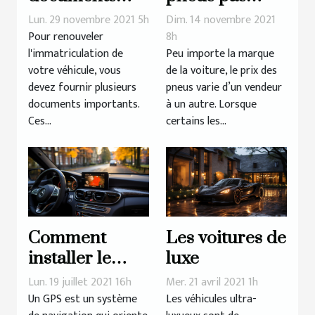
dois-je fournir
chers de
Lun. 29 novembre 2021 5h
Dim. 14 novembre 2021
pour
qualité pour
Pour renouveler
8h
l'immatriculation de
Peu importe la marque
renouveler ma
votre voiture ?
votre véhicule, vous
de la voiture, le prix des
carte grise ?
devez fournir plusieurs
pneus varie d’un vendeur
documents importants.
à un autre. Lorsque
Ces...
certains les...
Comment
Les voitures de
installer le
luxe
logiciel
Lun. 19 juillet 2021 16h
Mer. 21 avril 2021 1h
d’actualisation
Un GPS est un système
Les véhicules ultra-