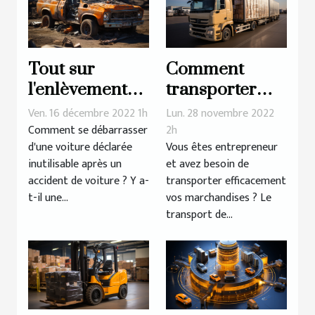
Tout sur
Comment
l'enlèvement
transporter
des épaves
efficacement
Ven. 16 décembre 2022 1h
Lun. 28 novembre 2022
les
Comment se débarrasser
2h
d'une voiture déclarée
Vous êtes entrepreneur
marchandises
inutilisable après un
et avez besoin de
?
accident de voiture ? Y a-
transporter efficacement
t-il une...
vos marchandises ? Le
transport de...