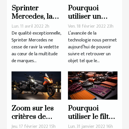
Sprinter
Pourquoi
Mercedes, la
utiliser un
marque de
traceur GPS
Lun. 11 avril 2022 2h
Ven. 18 février 2022 23h
référence en
pour sa moto ?
De qualité exceptionnelle,
L’avancée de la
Sprinter Mercedes ne
technologie nous permet
vogue
cesse de ravir la vedette
aujourd’hui de pouvoir
au cœur de la multitude
suivre et retrouver un
de marques...
objet tel que le...
Zoom sur les
Pourquoi
critères de
utiliser le filtre
choix d’un
à air sport : les
Jeu. 17 février 2022 15h
Lun. 31 janvier 2022 16h