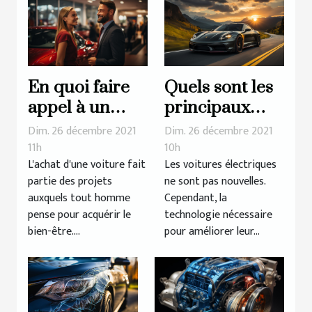
En quoi faire
Quels sont les
appel à un
principaux
mandataire
avantages de la
Dim. 26 décembre 2021
Dim. 26 décembre 2021
auto est-il
voiture
11h
10h
L'achat d'une voiture fait
Les voitures électriques
avantageux ?
électrique ?
partie des projets
ne sont pas nouvelles.
auxquels tout homme
Cependant, la
pense pour acquérir le
technologie nécessaire
bien-être....
pour améliorer leur...