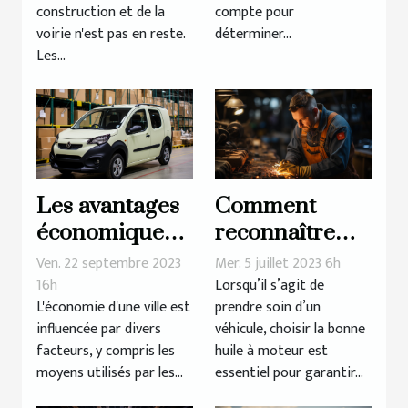
construction et
construction et de la
compte pour
la voirie
voirie n'est pas en reste.
déterminer...
Les...
Les avantages
Comment
économiques
reconnaître
du covering de
une huile à
Ven. 22 septembre 2023
Mer. 5 juillet 2023 6h
véhicules à
moteur de
16h
Lorsqu’il s’agit de
L'économie d'une ville est
prendre soin d’un
Lyon
qualité ?
influencée par divers
véhicule, choisir la bonne
facteurs, y compris les
huile à moteur est
moyens utilisés par les...
essentiel pour garantir...