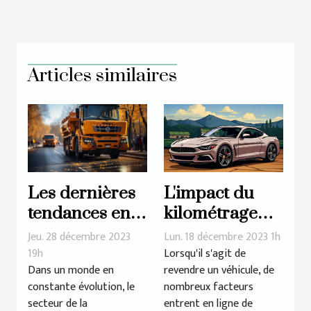
Articles similaires
Les dernières
L'impact du
tendances en
kilométrage
matière de
sur le prix de
Jeu. 28 décembre 2023
Lun. 18 décembre 2023 1h
matériaux et
rachat d'une
19h
Lorsqu'il s'agit de
Dans un monde en
revendre un véhicule, de
équipements
voiture
constante évolution, le
nombreux facteurs
pour la
secteur de la
entrent en ligne de