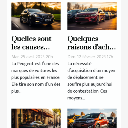
agricoles ?
Quelles sont
Quelques
les causes
raisons d’achat
d’une panne
d’une voiture
Mar. 25 avril 2023 20h
Dim. 12 février 2023 17h
de démarrage
d’occasion
La Peugeot est l’une des
La nécessité
marques de voitures les
d’acquisition d’un moyen
chez la
plus populaires en France.
de déplacement ne
Peugeot 308 ?
Elle tire son nom d’un des
souffre plus aujourd’hui
plus...
de contestation. Ces
moyens...