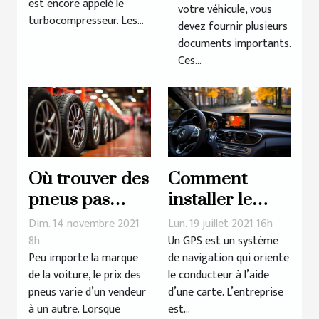
est encore appelé le
votre véhicule, vous
grise ?
turbocompresseur. Les...
devez fournir plusieurs
documents importants.
Ces...
Où trouver des
Comment
pneus pas
installer le
chers de
logiciel
Dim. 14 novembre 2021
Lun. 19 juillet 2021 16h
qualité pour
d’actualisation
8h
Un GPS est un système
Peu importe la marque
de navigation qui oriente
votre voiture ?
GPS ?
de la voiture, le prix des
le conducteur à l’aide
pneus varie d’un vendeur
d’une carte. L’entreprise
à un autre. Lorsque
est...