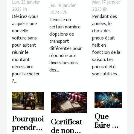
Quelles
d’utiliser
Lun. 23 janvier
Mar. 17 janvier
marques
Jeu. 19 janvier
sont les
les
2023 1h
2023 8h
de pick-up
2023 22h
Désirez-vous
Pendant des
erreurs
pneus 4
Il existe un
acquérir une
années, le
à éviter ?
saisons
certain nombre
nouvelle
choix des
d'options de
pour
voiture sans
pneus était
transport
son
pour autant
fait en
différentes pour
véhicule
réunir le
fonction de la
répondre aux
montant
saison. Les
?
divers besoins
nécessaire
pneus d’été
des...
pour l'acheter
sont utilisés...
?...
Que
Pourquoi
Certificat
faire en
prendre
de non