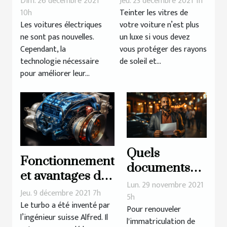
Dim. 26 décembre 2021
Jeu. 23 décembre 2021 1h
voiture
vitres de sa
10h
Teinter les vitres de
Les voitures électriques
votre voiture n’est plus
électrique ?
voiture ?
ne sont pas nouvelles.
un luxe si vous devez
Cependant, la
vous protéger des rayons
technologie nécessaire
de soleil et...
pour améliorer leur...
Quels
Fonctionnement
documents
et avantages du
dois-je
Lun. 29 novembre 2021
Turbo de
Jeu. 9 décembre 2021 7h
fournir pour
5h
véhicule
Le turbo a été inventé par
Pour renouveler
renouveler
l’ingénieur suisse Alfred. Il
l'immatriculation de
ma carte