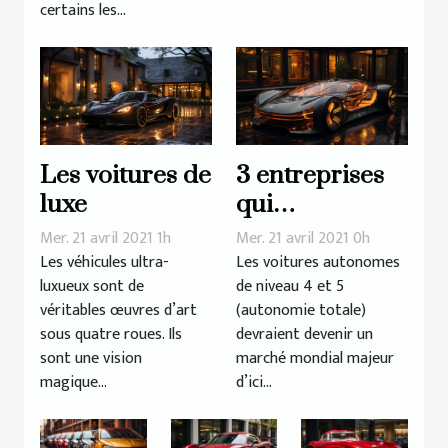
certains les...
Les voitures de
3 entreprises
luxe
qui
développent
Mer. 21 avril 2021 1h
Mer. 21 avril 2021 0h
des voitures
Les véhicules ultra-
Les voitures autonomes
luxueux sont de
de niveau 4 et 5
autonomes
véritables œuvres d’art
(autonomie totale)
sous quatre roues. Ils
devraient devenir un
sont une vision
marché mondial majeur
magique...
d’ici...