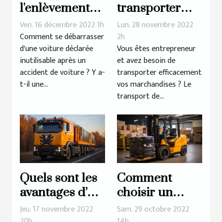
l'enlèvement
transporter
des épaves
efficacement
Ven. 16 décembre 2022 1h
Lun. 28 novembre 2022
les
Comment se débarrasser
2h
d'une voiture déclarée
Vous êtes entrepreneur
marchandises
inutilisable après un
et avez besoin de
?
accident de voiture ? Y a-
transporter efficacement
t-il une...
vos marchandises ? Le
transport de...
Quels sont les
Comment
avantages d’un
choisir un
véhicule rail-
chariot à
Jeu. 17 novembre 2022
Sam. 29 octobre 2022
route ?
fourche ?
20h
14h