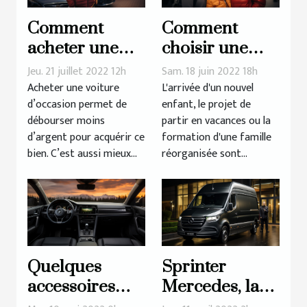
Comment
Comment
acheter une
choisir une
voiture
voiture pour la
Jeu. 21 juillet 2022 12h
Sam. 18 juin 2022 18h
d’occasion
famille ?
Acheter une voiture
L'arrivée d'un nouvel
d’occasion permet de
enfant, le projet de
récente ?
débourser moins
partir en vacances ou la
d’argent pour acquérir ce
formation d'une famille
bien. C’est aussi mieux...
réorganisée sont...
Quelques
Sprinter
accessoires
Mercedes, la
d’intérieur
marque de