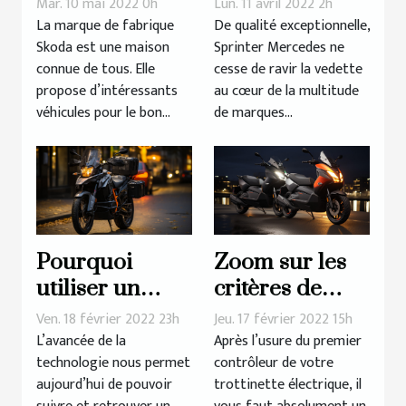
Mar. 10 mai 2022 0h
Lun. 11 avril 2022 2h
d’une voiture
référence en
La marque de fabrique
De qualité exceptionnelle,
Skoda est une maison
Sprinter Mercedes ne
Skoda
vogue
connue de tous. Elle
cesse de ravir la vedette
propose d’intéressants
au cœur de la multitude
véhicules pour le bon...
de marques...
Pourquoi
Zoom sur les
utiliser un
critères de
traceur GPS
choix d’un
Ven. 18 février 2022 23h
Jeu. 17 février 2022 15h
pour sa moto ?
contrôleur
L’avancée de la
Après l’usure du premier
technologie nous permet
contrôleur de votre
pour
aujourd’hui de pouvoir
trottinette électrique, il
trottinette