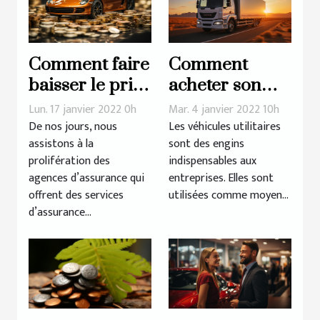
Comment faire
Comment
baisser le prix
acheter son
de son
véhicule
Lun. 17 janvier 2022 0h
Mar. 4 janvier 2022 10h
assurance auto
utilitaire en
De nos jours, nous
Les véhicules utilitaires
assistons à la
sont des engins
?
2022 ?
prolifération des
indispensables aux
agences d’assurance qui
entreprises. Elles sont
offrent des services
utilisées comme moyen...
d’assurance...