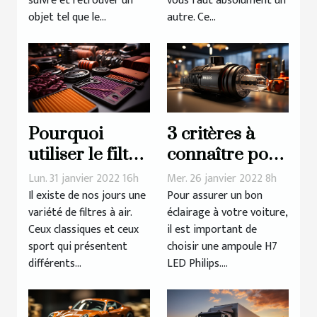
suivre et retrouver un
vous faut absolument un
électrique
objet tel que le...
autre. Ce...
Pourquoi
3 critères à
utiliser le filtre
connaître pour
à air sport : les
mieux choisir
Lun. 31 janvier 2022 16h
Mer. 26 janvier 2022 8h
avantages
votre
Il existe de nos jours une
Pour assurer un bon
variété de filtres à air.
éclairage à votre voiture,
ampoule H7
Ceux classiques et ceux
il est important de
LED Philips
sport qui présentent
choisir une ampoule H7
différents...
LED Philips....