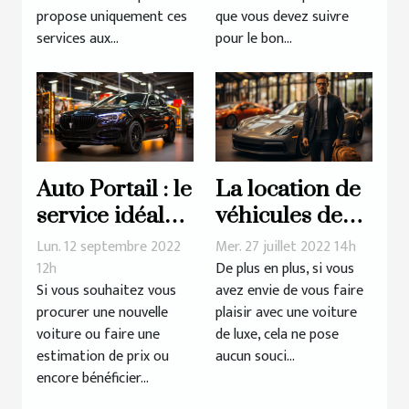
propose uniquement ces
que vous devez suivre
services aux...
pour le bon...
Auto Portail : le
La location de
service idéal
véhicules de
pour tout
luxe : comment
Lun. 12 septembre 2022
Mer. 27 juillet 2022 14h
automobiliste
ça se passe ?
12h
De plus en plus, si vous
Si vous souhaitez vous
avez envie de vous faire
procurer une nouvelle
plaisir avec une voiture
voiture ou faire une
de luxe, cela ne pose
estimation de prix ou
aucun souci...
encore bénéficier...