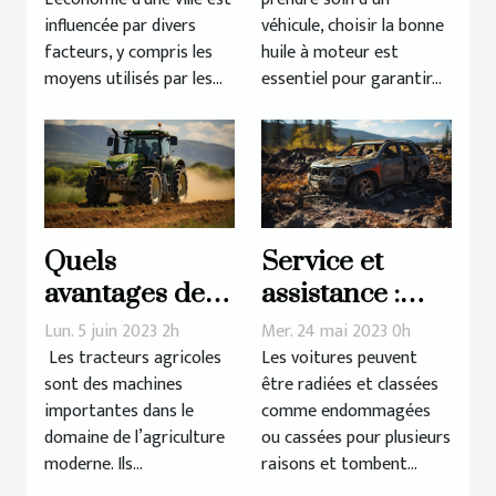
Lyon
qualité ?
influencée par divers
véhicule, choisir la bonne
facteurs, y compris les
huile à moteur est
moyens utilisés par les...
essentiel pour garantir...
Quels
Service et
avantages des
assistance :
tracteurs
Rachat d’un
Lun. 5 juin 2023 2h
Mer. 24 mai 2023 0h
agricoles pour
véhicule radié
Les tracteurs agricoles
Les voitures peuvent
sont des machines
être radiées et classées
l’efficacité et la
importantes dans le
comme endommagées
productivité
domaine de l’agriculture
ou cassées pour plusieurs
des
moderne. Ils...
raisons et tombent...
exploitations