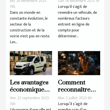
Jeu. 28 décembre 2023
Lun. 18 décembre 2023 1h
matériaux et
rachat d'une
19h
Lorsqu'il s'agit de
Dans un monde en
revendre un véhicule, de
équipements
voiture
constante évolution, le
nombreux facteurs
pour la
secteur de la
entrent en ligne de
construction et
construction et de la
compte pour
la voirie
voirie n'est pas en reste.
déterminer...
Les...
Les avantages
Comment
économiques
reconnaître
du covering de
une huile à
Ven. 22 septembre 2023
Mer. 5 juillet 2023 6h
véhicules à
moteur de
16h
Lorsqu’il s’agit de
L'économie d'une ville est
prendre soin d’un