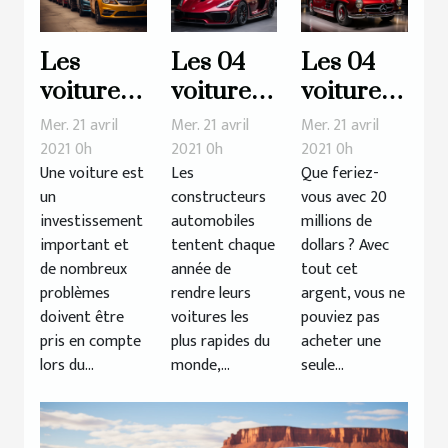
Les
Les 04
Les 04
voitures
voitures
voitures
que vous
les plus
les plus
Mer. 21 avril
Mer. 21 avril
Mer. 21 avril
devriez
rapides
chères
2021 0h
2021 0h
2021 0h
Une voiture est
Les
Que feriez-
éviter
du
de tous
un
constructeurs
vous avec 20
monde
les temps
investissement
automobiles
millions de
en 2020
important et
tentent chaque
dollars ? Avec
de nombreux
année de
tout cet
problèmes
rendre leurs
argent, vous ne
doivent être
voitures les
pouviez pas
pris en compte
plus rapides du
acheter une
lors du...
monde,...
seule...