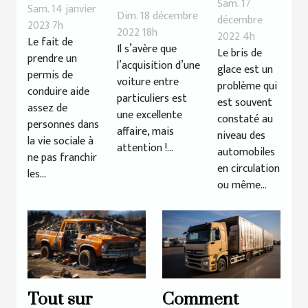
cas de
Sam. 17
un
Sam. 14 janvier
gage : de
Dim. 18 décembre
bris de
décembre
permis
2023 7h
quoi s’agit-
2022 18h
2022 4h
glace ?
Le fait de
moto ?
Il s’avère que
il
Le bris de
prendre un
l’acquisition d’une
glace est un
réellement
permis de
voiture entre
problème qui
?
conduire aide
particuliers est
est souvent
assez de
une excellente
constaté au
personnes dans
affaire, mais
niveau des
la vie sociale à
attention !...
automobiles
ne pas franchir
en circulation
les...
ou même...
Tout sur
Comment