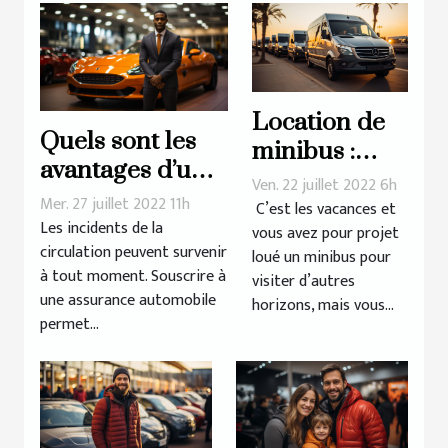
Location de
Quels sont les
minibus :
avantages d’une
critères à
Ven. 22 juillet 2022 6h
assurance
Mer. 27 juillet 2022 11h
prendre en
C’est les vacances et
automobile pour
Les incidents de la
vous avez pour projet
compte
circulation peuvent survenir
une location ?
loué un minibus pour
à tout moment. Souscrire à
visiter d’autres
une assurance automobile
horizons, mais vous...
permet...