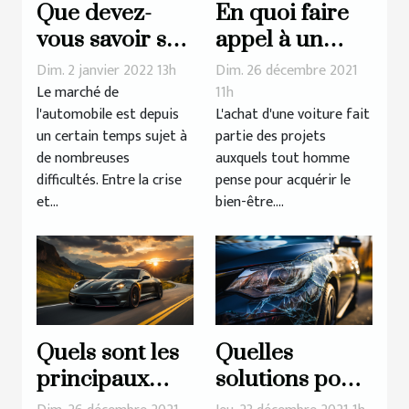
En quoi faire
Que devez-
appel à un
vous savoir sur
mandataire
le malus
Dim. 26 décembre 2021
Dim. 2 janvier 2022 13h
auto est-il
écologique ?
11h
Le marché de
L'achat d'une voiture fait
l'automobile est depuis
avantageux ?
partie des projets
un certain temps sujet à
auxquels tout homme
de nombreuses
pense pour acquérir le
difficultés. Entre la crise
bien-être....
et...
Quels sont les
Quelles
principaux
solutions pour
avantages de la
teinter les