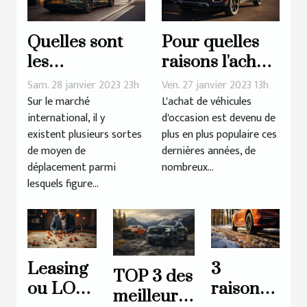
Quelles sont
Pour quelles
les
raisons l'achat
conséquences
de véhicules
Sam. 28 janvier 2023 23h
Ven. 27 janvier 2023 13h
de l'utilisation
d'occasion
Sur le marché
L'achat de véhicules
international, il y
d'occasion est devenu de
d'une voiture
connaît-il un
existent plusieurs sortes
plus en plus populaire ces
électrique ?
tel succès?
de moyen de
dernières années, de
déplacement parmi
nombreux...
lesquels figure...
Leasing
3
TOP 3 des
ou LOA:
raisons
meilleures