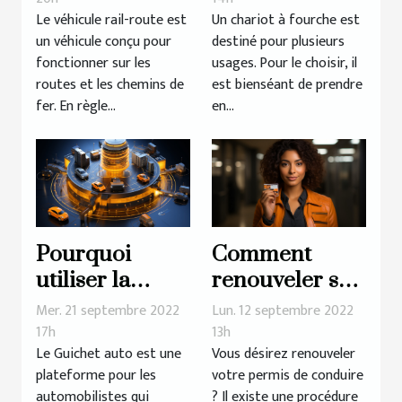
Le véhicule rail-route est
Un chariot à fourche est
un véhicule conçu pour
destiné pour plusieurs
fonctionner sur les
usages. Pour le choisir, il
routes et les chemins de
est bienséant de prendre
fer. En règle...
en...
Pourquoi
Comment
utiliser la
renouveler son
plateforme
permis de
Mer. 21 septembre 2022
Lun. 12 septembre 2022
guichet auto ?
conduire ?
17h
13h
Le Guichet auto est une
Vous désirez renouveler
plateforme pour les
votre permis de conduire
automobilistes qui
? Il existe une procédure