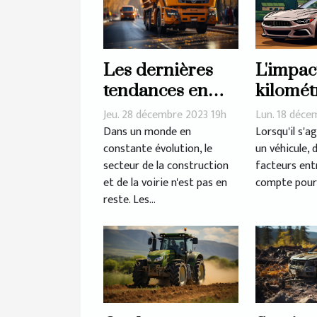
Les dernières
L'impac
tendances en
kilomét
matière de
le prix 
Jeu. 28 décembre 2023 19h
Lun. 18 déce
matériaux et
d'une v
Dans un monde en
Lorsqu'il s'a
constante évolution, le
un véhicule,
équipements
secteur de la construction
facteurs ent
pour la
et de la voirie n'est pas en
compte pour 
construction et
reste. Les...
la voirie