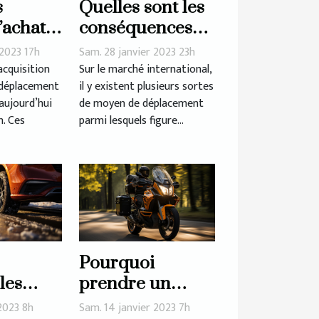
s
Quelles sont les
’achat
conséquences
ture
de l'utilisation
 2023 17h
Sam. 28 janvier 2023 23h
on
d'une voiture
acquisition
Sur le marché international,
 déplacement
il y existent plusieurs sortes
électrique ?
 aujourd’hui
de moyen de déplacement
. Ces
parmi lesquels figure...
Pourquoi
 les
prendre un
saisons
permis moto ?
 2023 8h
Sam. 14 janvier 2023 7h