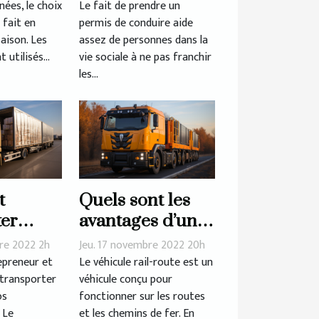
ées, le choix
Le fait de prendre un
 fait en
permis de conduire aide
?
saison. Les
assez de personnes dans la
 utilisés...
vie sociale à ne pas franchir
les...
t
Quels sont les
ter
avantages d’un
ent les
véhicule rail-
re 2022 2h
Jeu. 17 novembre 2022 20h
ises ?
route ?
epreneur et
Le véhicule rail-route est un
 transporter
véhicule conçu pour
os
fonctionner sur les routes
 Le
et les chemins de fer. En