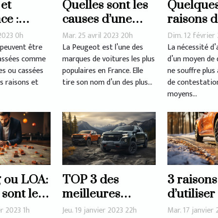
 et
Quelles sont les
Quelque
ce :
causes d’une
raisons d
d’un
panne de
d’une voi
2023 0h
Mar. 25 avril 2023 20h
Dim. 12 février
e radié
démarrage chez
d’occasi
 peuvent être
La Peugeot est l’une des
La nécessité d’
classées comme
marques de voitures les plus
d’un moyen de
la Peugeot 308 ?
s ou cassées
populaires en France. Elle
ne souffre plus
s raisons et
tire son nom d’un des plus...
de contestation
moyens...
 ou LOA:
TOP 3 des
3 raisons
 sont les
meilleures
d’utiliser
à éviter ?
marques de
pneus 4 
er 2023 1h
Jeu. 19 janvier 2023 22h
Mar. 17 janvier