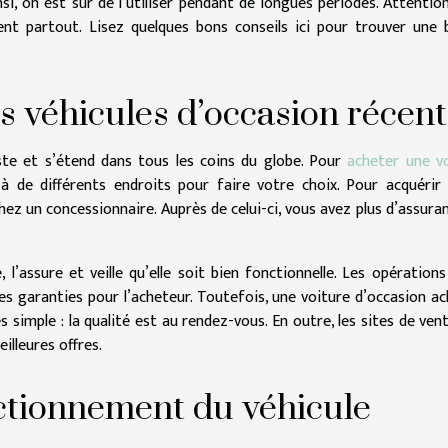
nsi, on est sûr de l’utiliser pendant de longues périodes. Attentio
ent partout. Lisez quelques bons conseils ici pour trouver une
 véhicules d’occasion récent
ste et s’étend dans tous les coins du globe. Pour
acheter une v
à de différents endroits pour faire votre choix. Pour acquérir
hez un concessionnaire. Auprès de celui-ci, vous avez plus d’assura
, l’assure et veille qu’elle soit bien fonctionnelle. Les opérations
es garanties pour l’acheteur. Toutefois, une voiture d’occasion a
s simple : la qualité est au rendez-vous. En outre, les sites de ven
illeures offres.
nctionnement du véhicule