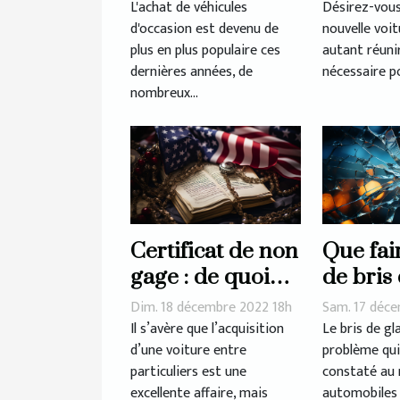
d'occasion
L'achat de véhicules
Désirez-vous
d'occasion est devenu de
nouvelle voi
connaît-il un tel
plus en plus populaire ces
autant réuni
succès?
dernières années, de
nécessaire po
nombreux...
Certificat de non
Que fai
gage : de quoi
de bris
s’agit-il
?
Dim. 18 décembre 2022 18h
Sam. 17 déc
réellement ?
Il s’avère que l’acquisition
Le bris de gl
d’une voiture entre
problème qui
particuliers est une
constaté au 
excellente affaire, mais
automobiles 