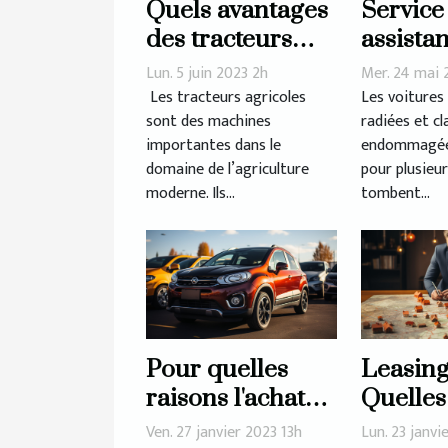
Quels avantages
Service
des tracteurs
assistan
agricoles pour
Rachat 
Lun. 5 juin 2023 2h
Mer. 24 mai 
l’efficacité et la
véhicul
Les tracteurs agricoles
Les voitures
sont des machines
radiées et 
productivité des
importantes dans le
endommagée
exploitations
domaine de l’agriculture
pour plusieur
agricoles ?
moderne. Ils...
tombent...
Pour quelles
Leasing
raisons l'achat
Quelles
de véhicules
erreurs 
Ven. 27 janvier 2023 13h
Lun. 23 janvi