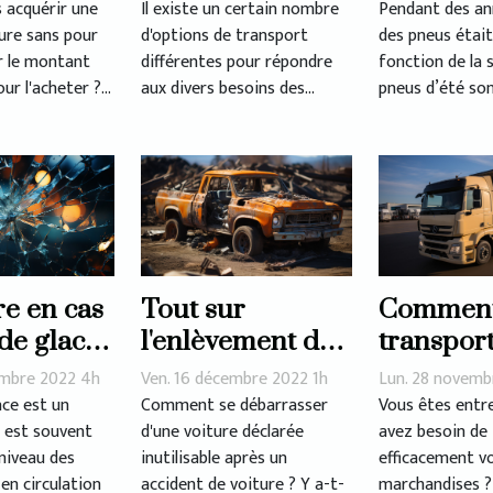
pick-up
pour son
 acquérir une
Il existe un certain nombre
Pendant des ann
ture sans pour
d'options de transport
des pneus était
véhicule 
r le montant
différentes pour répondre
fonction de la 
ur l'acheter ?...
aux divers besoins des...
pneus d’été sont
re en cas
Tout sur
Commen
 de glace
l'enlèvement des
transpor
épaves
efficacem
embre 2022 4h
Ven. 16 décembre 2022 1h
Lun. 28 novemb
marchand
ace est un
Comment se débarrasser
Vous êtes entr
 est souvent
d'une voiture déclarée
avez besoin de
niveau des
inutilisable après un
efficacement v
en circulation
accident de voiture ? Y a-t-
marchandises ?