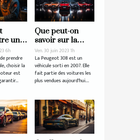
t
Que peut-on
tre une
savoir sur la
moteur
longue lignée de
023 6h
Ven. 30 juin 2023 1h
é ?
la Peugeot 308 ?
 de prendre
La Peugeot 308 est un
e, choisir la
véhicule sorti en 2007. Elle
moteur est
fait partie des voitures les
arantir...
plus vendues aujourd'hui....