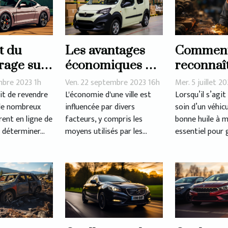
t du
Les avantages
Commen
rage sur
économiques du
reconnaî
de rachat
covering de
huile à 
mbre 2023 1h
Ven. 22 septembre 2023 16h
Mer. 5 juillet 2
oiture
véhicules à Lyon
de qualit
git de revendre
L'économie d'une ville est
Lorsqu’il s’agit
 de nombreux
influencée par divers
soin d’un véhicul
rent en ligne de
facteurs, y compris les
bonne huile à 
déterminer...
moyens utilisés par les...
essentiel pour g