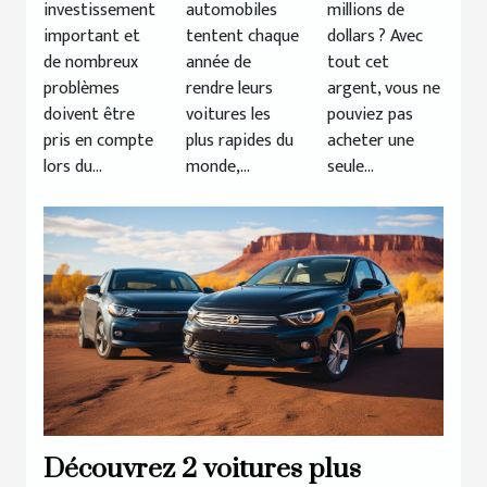
investissement
automobiles
millions de
en 2020
important et
tentent chaque
dollars ? Avec
de nombreux
année de
tout cet
problèmes
rendre leurs
argent, vous ne
doivent être
voitures les
pouviez pas
pris en compte
plus rapides du
acheter une
lors du...
monde,...
seule...
Découvrez 2 voitures plus