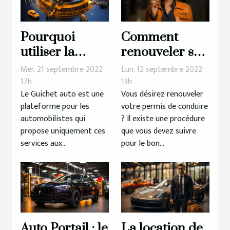
Pourquoi
Comment
utiliser la
renouveler son
plateforme
permis de
Mer. 21 septembre 2022
Lun. 12 septembre 2022
guichet auto ?
conduire ?
17h
13h
Le Guichet auto est une
Vous désirez renouveler
plateforme pour les
votre permis de conduire
automobilistes qui
? Il existe une procédure
propose uniquement ces
que vous devez suivre
services aux...
pour le bon...
Auto Portail : le
La location de