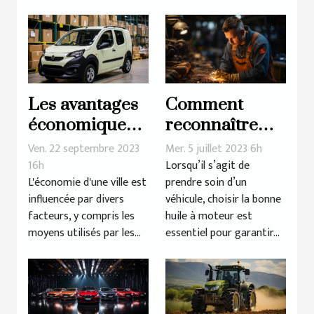
Les avantages
Comment
économiques
reconnaître
du covering de
une huile à
Ven. 22 septembre 2023
Mer. 5 juillet 2023 6h
véhicules à
moteur de
16h
Lorsqu’il s’agit de
L'économie d'une ville est
prendre soin d’un
Lyon
qualité ?
influencée par divers
véhicule, choisir la bonne
facteurs, y compris les
huile à moteur est
moyens utilisés par les...
essentiel pour garantir...