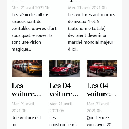
développent
Mer. 21 avril 2021 1h
Mer. 21 avril 2021 0h
des voitures
Les véhicules ultra-
Les voitures autonomes
luxueux sont de
de niveau 4 et 5
autonomes
véritables œuvres d’art
(autonomie totale)
sous quatre roues. Ils
devraient devenir un
sont une vision
marché mondial majeur
magique...
d’ici...
Les
Les 04
Les 04
voitures
voitures
voitures
que vous
les plus
les plus
Mer. 21 avril
Mer. 21 avril
Mer. 21 avril
devriez
rapides
chères
2021 0h
2021 0h
2021 0h
Une voiture est
Les
Que feriez-
éviter
du
de tous
un
constructeurs
vous avec 20
monde
les temps