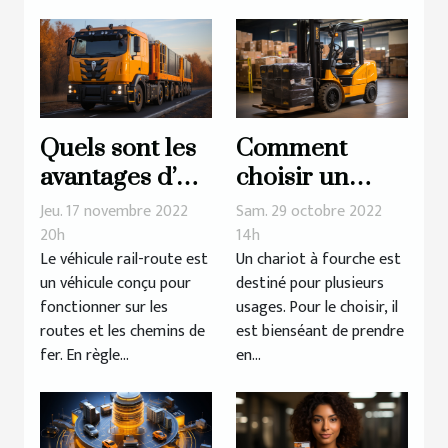
Quels sont les
Comment
avantages d’un
choisir un
véhicule rail-
chariot à
Jeu. 17 novembre 2022
Sam. 29 octobre 2022
route ?
fourche ?
20h
14h
Le véhicule rail-route est
Un chariot à fourche est
un véhicule conçu pour
destiné pour plusieurs
fonctionner sur les
usages. Pour le choisir, il
routes et les chemins de
est bienséant de prendre
fer. En règle...
en...