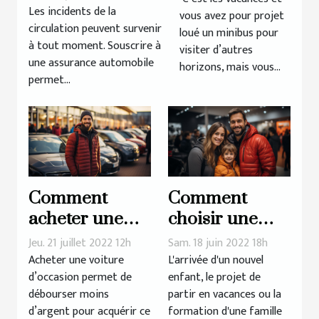
automobile pour
Les incidents de la
vous avez pour projet
compte
circulation peuvent survenir
une location ?
loué un minibus pour
à tout moment. Souscrire à
visiter d’autres
une assurance automobile
horizons, mais vous...
permet...
Comment
Comment
acheter une
choisir une
voiture
voiture pour la
Jeu. 21 juillet 2022 12h
Sam. 18 juin 2022 18h
d’occasion
famille ?
Acheter une voiture
L'arrivée d'un nouvel
d’occasion permet de
enfant, le projet de
récente ?
débourser moins
partir en vacances ou la
d’argent pour acquérir ce
formation d'une famille