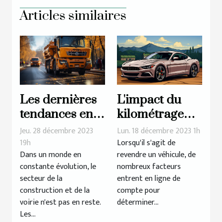
Articles similaires
Les dernières
L'impact du
tendances en
kilométrage
matière de
sur le prix de
Jeu. 28 décembre 2023
Lun. 18 décembre 2023 1h
matériaux et
rachat d'une
19h
Lorsqu'il s'agit de
Dans un monde en
revendre un véhicule, de
équipements
voiture
constante évolution, le
nombreux facteurs
pour la
secteur de la
entrent en ligne de
construction et
construction et de la
compte pour
la voirie
voirie n'est pas en reste.
déterminer...
Les...