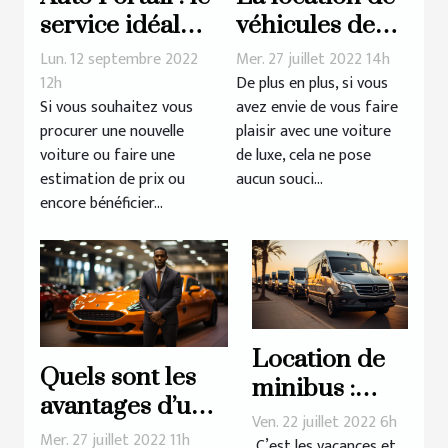
service idéal
véhicules de
pour tout
luxe : comment
Lun. 12 septembre 2022
Mer. 27 juillet 2022 14h
automobiliste
ça se passe ?
12h
De plus en plus, si vous
Si vous souhaitez vous
avez envie de vous faire
procurer une nouvelle
plaisir avec une voiture
voiture ou faire une
de luxe, cela ne pose
estimation de prix ou
aucun souci...
encore bénéficier...
Location de
Quels sont les
minibus :
avantages d’une
critères à
Ven. 22 juillet 2022 6h
assurance
Mer. 27 juillet 2022 11h
prendre en
C’est les vacances et