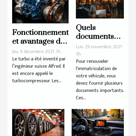
Quels
Fonctionnement
documents
et avantages du
dois-je
Lun. 29 novembre 2021
Turbo de
Jeu. 9 décembre 2021 7h
fournir pour
5h
véhicule
Le turbo a été inventé par
Pour renouveler
renouveler
l’ingénieur suisse Alfred. Il
l'immatriculation de
ma carte
est encore appelé le
votre véhicule, vous
grise ?
turbocompresseur. Les...
devez fournir plusieurs
documents importants.
Ces...