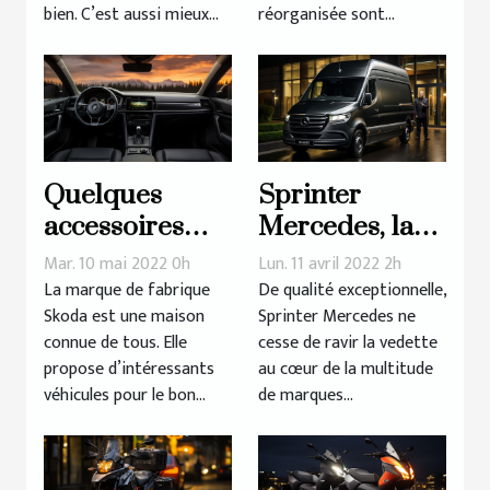
bien. C’est aussi mieux...
réorganisée sont...
Quelques
Sprinter
accessoires
Mercedes, la
d’intérieur
marque de
Mar. 10 mai 2022 0h
Lun. 11 avril 2022 2h
d’une voiture
référence en
La marque de fabrique
De qualité exceptionnelle,
Skoda est une maison
Sprinter Mercedes ne
Skoda
vogue
connue de tous. Elle
cesse de ravir la vedette
propose d’intéressants
au cœur de la multitude
véhicules pour le bon...
de marques...