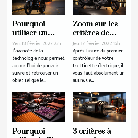
Pourquoi
Zoom sur les
utiliser un
critères de
traceur GPS
choix d’un
Ven. 18 février 2022 23h
Jeu. 17 février 2022 15h
pour sa moto ?
contrôleur
L’avancée de la
Après l’usure du premier
technologie nous permet
contrôleur de votre
pour
aujourd’hui de pouvoir
trottinette électrique, il
trottinette
suivre et retrouver un
vous faut absolument un
électrique
objet tel que le...
autre. Ce...
Pourquoi
3 critères à