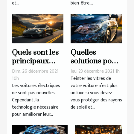
bien-être....
et...
Quels sont les
Quelles
principaux
solutions pour
avantages de la
teinter les
Dim. 26 décembre 2021
Jeu. 23 décembre 2021 1h
voiture
vitres de sa
10h
Teinter les vitres de
Les voitures électriques
votre voiture n’est plus
électrique ?
voiture ?
ne sont pas nouvelles.
un luxe si vous devez
Cependant, la
vous protéger des rayons
technologie nécessaire
de soleil et...
pour améliorer leur...