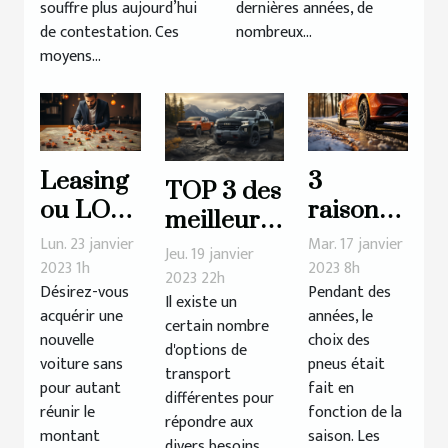
souffre plus aujourd’hui
dernières années, de
de contestation. Ces
nombreux...
moyens...
Leasing
3
TOP 3 des
ou LOA:
raisons
meilleures
Quelles
d’utiliser
Lun. 23 janvier
Mar. 17 janvier
marques
Jeu. 19 janvier
sont les
les
2023 1h
2023 8h
de pick-up
2023 22h
Désirez-vous
Pendant des
erreurs
pneus 4
Il existe un
acquérir une
années, le
à éviter ?
saisons
certain nombre
nouvelle
choix des
d'options de
pour
voiture sans
pneus était
transport
son
pour autant
fait en
différentes pour
véhicule
réunir le
fonction de la
répondre aux
montant
saison. Les
?
divers besoins