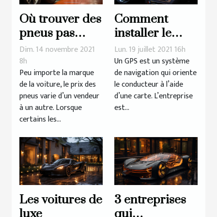
Où trouver des
Comment
pneus pas
installer le
chers de
logiciel
Dim. 14 novembre 2021
Lun. 19 juillet 2021 16h
qualité pour
d’actualisation
8h
Un GPS est un système
Peu importe la marque
de navigation qui oriente
votre voiture ?
GPS ?
de la voiture, le prix des
le conducteur à l’aide
pneus varie d’un vendeur
d’une carte. L’entreprise
à un autre. Lorsque
est...
certains les...
Les voitures de
3 entreprises
luxe
qui