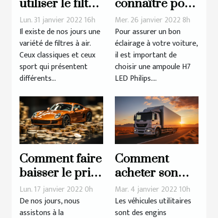
utiliser le filtre
connaître pour
à air sport : les
mieux choisir
Lun. 31 janvier 2022 16h
Mer. 26 janvier 2022 8h
avantages
votre
Il existe de nos jours une
Pour assurer un bon
variété de filtres à air.
éclairage à votre voiture,
ampoule H7
Ceux classiques et ceux
il est important de
LED Philips
sport qui présentent
choisir une ampoule H7
différents...
LED Philips....
Comment faire
Comment
baisser le prix
acheter son
de son
véhicule
Lun. 17 janvier 2022 0h
Mar. 4 janvier 2022 10h
assurance auto
utilitaire en
De nos jours, nous
Les véhicules utilitaires
assistons à la
sont des engins
?
2022 ?