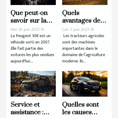
Que peut-on
Quels
savoir sur la
avantages des
longue lignée
tracteurs
Ven. 30 juin 2023 1h
Lun. 5 juin 2023 2h
de la Peugeot
agricoles pour
La Peugeot 308 est un
Les tracteurs agricoles
véhicule sorti en 2007.
sont des machines
308 ?
l’efficacité et la
Elle fait partie des
importantes dans le
productivité
voitures les plus vendues
domaine de l’agriculture
des
aujourd'hui....
moderne. Ils...
exploitations
agricoles ?
Service et
Quelles sont
assistance :
les causes