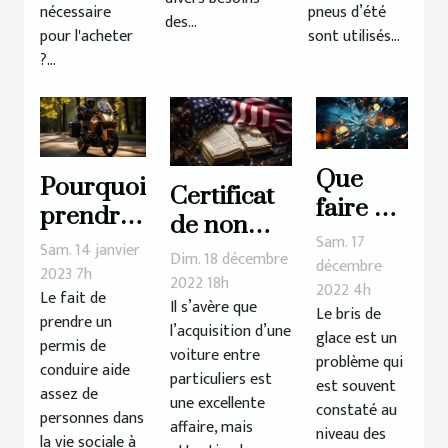
nécessaire
pneus d’été
des...
pour l'acheter
sont utilisés...
?...
Que
Pourquoi
Certificat
faire en
prendre
de non
cas de
Sam. 17
un
Sam. 14 janvier
gage : de
Dim. 18 décembre
bris de
décembre
permis
2023 7h
quoi s’agit-
2022 18h
2022 4h
glace ?
Le fait de
moto ?
Il s’avère que
il
Le bris de
prendre un
l’acquisition d’une
glace est un
réellement
permis de
voiture entre
problème qui
?
conduire aide
particuliers est
est souvent
assez de
une excellente
constaté au
personnes dans
affaire, mais
niveau des
la vie sociale à