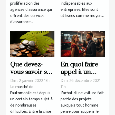
prolifération des
indispensables aux
agences d’assurance qui
entreprises. Elles sont
offrent des services
utilisées comme moyen...
d’assurance...
En quoi faire
Que devez-
appel à un
vous savoir sur
mandataire
le malus
Dim. 26 décembre 2021
Dim. 2 janvier 2022 13h
auto est-il
écologique ?
11h
Le marché de
L'achat d'une voiture fait
l'automobile est depuis
avantageux ?
partie des projets
un certain temps sujet à
auxquels tout homme
de nombreuses
pense pour acquérir le
difficultés. Entre la crise