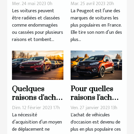
Rachat d’un
d’une panne
Mer. 24 mai 2023 0h
Mar. 25 avril 2023 20h
véhicule radié
de démarrage
Les voitures peuvent
La Peugeot est l’une des
être radiées et classées
marques de voitures les
chez la
comme endommagées
plus populaires en France.
Peugeot 308 ?
ou cassées pour plusieurs
Elle tire son nom d’un des
raisons et tombent...
plus...
Quelques
Pour quelles
raisons d’achat
raisons l'achat
d’une voiture
de véhicules
Dim. 12 février 2023 17h
Ven. 27 janvier 2023 13h
d’occasion
d'occasion
La nécessité
L'achat de véhicules
d’acquisition d’un moyen
d'occasion est devenu de
connaît-il un
de déplacement ne
plus en plus populaire ces
tel succès?