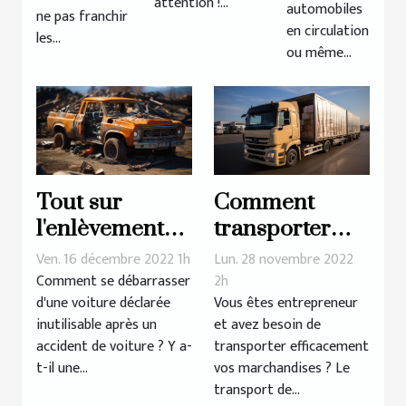
attention !...
automobiles
ne pas franchir
en circulation
les...
ou même...
Tout sur
Comment
l'enlèvement
transporter
des épaves
efficacement
Ven. 16 décembre 2022 1h
Lun. 28 novembre 2022
les
Comment se débarrasser
2h
d'une voiture déclarée
Vous êtes entrepreneur
marchandises
inutilisable après un
et avez besoin de
?
accident de voiture ? Y a-
transporter efficacement
t-il une...
vos marchandises ? Le
transport de...