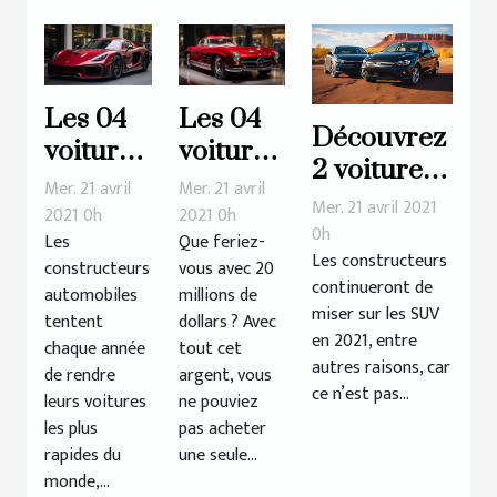
Les 04
Les 04
Découvrez
voitures
voitures
2 voitures
les plus
les plus
Mer. 21 avril
Mer. 21 avril
plus
Mer. 21 avril 2021
rapides
chères
2021 0h
2021 0h
abordables
0h
Les
Que feriez-
du
de tous
Les constructeurs
qui seront
constructeurs
vous avec 20
monde
les
continueront de
automobiles
millions de
lancées en
en 2020
temps
miser sur les SUV
tentent
dollars ? Avec
2021
en 2021, entre
chaque année
tout cet
autres raisons, car
de rendre
argent, vous
ce n’est pas...
leurs voitures
ne pouviez
les plus
pas acheter
rapides du
une seule...
monde,...