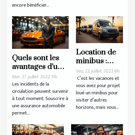
encore bénéficier...
Location de
Quels sont les
minibus :
avantages d’une
critères à
Ven. 22 juillet 2022 6h
assurance
Mer. 27 juillet 2022 11h
prendre en
C’est les vacances et
automobile pour
Les incidents de la
vous avez pour projet
compte
circulation peuvent survenir
une location ?
loué un minibus pour
à tout moment. Souscrire à
visiter d’autres
une assurance automobile
horizons, mais vous...
permet...