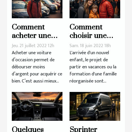
Comment
Comment
acheter une
choisir une
voiture
voiture pour la
Jeu. 21 juillet 2022 12h
Sam. 18 juin 2022 18h
d’occasion
famille ?
Acheter une voiture
L'arrivée d'un nouvel
d’occasion permet de
enfant, le projet de
récente ?
débourser moins
partir en vacances ou la
d’argent pour acquérir ce
formation d'une famille
bien. C’est aussi mieux...
réorganisée sont...
Quelques
Sprinter