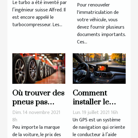
véhicule
Le turbo a été inventé par
Pour renouveler
renouveler
l’ingénieur suisse Alfred. Il
l'immatriculation de
ma carte
est encore appelé le
votre véhicule, vous
grise ?
turbocompresseur. Les...
devez fournir plusieurs
documents importants.
Ces...
Où trouver des
Comment
pneus pas
installer le
chers de
logiciel
Dim. 14 novembre 2021
Lun. 19 juillet 2021 16h
qualité pour
d’actualisation
8h
Un GPS est un système
Peu importe la marque
de navigation qui oriente
votre voiture ?
GPS ?
de la voiture, le prix des
le conducteur à l’aide