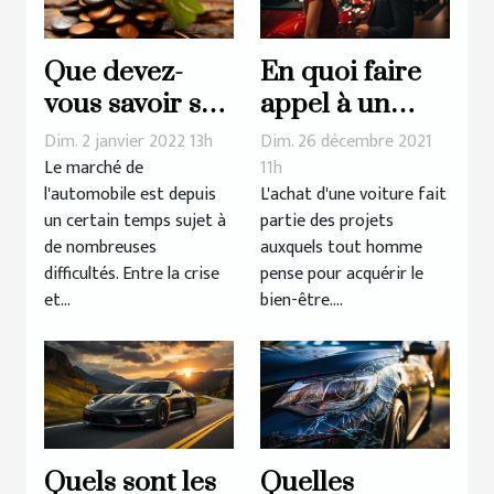
En quoi faire
Que devez-
appel à un
vous savoir sur
mandataire
le malus
Dim. 26 décembre 2021
Dim. 2 janvier 2022 13h
auto est-il
écologique ?
11h
Le marché de
L'achat d'une voiture fait
l'automobile est depuis
avantageux ?
partie des projets
un certain temps sujet à
auxquels tout homme
de nombreuses
pense pour acquérir le
difficultés. Entre la crise
bien-être....
et...
Quels sont les
Quelles