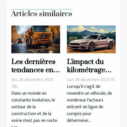
Articles similaires
Les dernières
L'impact du
tendances en
kilométrage
matière de
sur le prix de
Jeu. 28 décembre 2023
Lun. 18 décembre 2023 1h
matériaux et
rachat d'une
19h
Lorsqu'il s'agit de
Dans un monde en
revendre un véhicule, de
équipements
voiture
constante évolution, le
nombreux facteurs
pour la
secteur de la
entrent en ligne de
construction et
construction et de la
compte pour
la voirie
voirie n'est pas en reste.
déterminer...