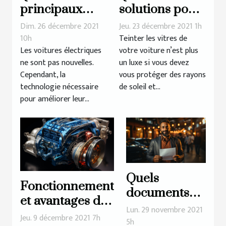
principaux
solutions pour
avantages de la
teinter les
Dim. 26 décembre 2021
Jeu. 23 décembre 2021 1h
voiture
vitres de sa
10h
Teinter les vitres de
Les voitures électriques
votre voiture n’est plus
électrique ?
voiture ?
ne sont pas nouvelles.
un luxe si vous devez
Cependant, la
vous protéger des rayons
technologie nécessaire
de soleil et...
pour améliorer leur...
Quels
Fonctionnement
documents
et avantages du
dois-je
Lun. 29 novembre 2021
Turbo de
Jeu. 9 décembre 2021 7h
fournir pour
5h