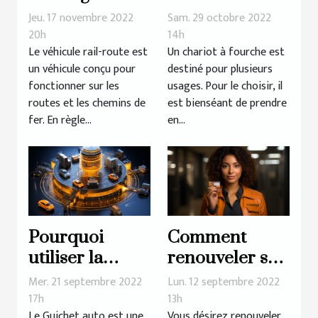
véhicule rail-
chariot à
Jeu. 17 novembre 2022
Sam. 29 octobre 2022
route ?
fourche ?
20h
14h
Le véhicule rail-route est
Un chariot à fourche est
un véhicule conçu pour
destiné pour plusieurs
fonctionner sur les
usages. Pour le choisir, il
routes et les chemins de
est bienséant de prendre
fer. En règle...
en...
Pourquoi
Comment
utiliser la
renouveler son
plateforme
permis de
Mer. 21 septembre 2022
Lun. 12 septembre 2022
guichet auto ?
conduire ?
17h
13h
Le Guichet auto est une
Vous désirez renouveler