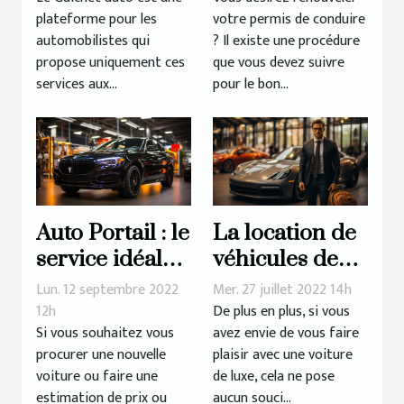
plateforme pour les
votre permis de conduire
automobilistes qui
? Il existe une procédure
propose uniquement ces
que vous devez suivre
services aux...
pour le bon...
Auto Portail : le
La location de
service idéal
véhicules de
pour tout
luxe : comment
Lun. 12 septembre 2022
Mer. 27 juillet 2022 14h
automobiliste
ça se passe ?
12h
De plus en plus, si vous
Si vous souhaitez vous
avez envie de vous faire
procurer une nouvelle
plaisir avec une voiture
voiture ou faire une
de luxe, cela ne pose
estimation de prix ou
aucun souci...