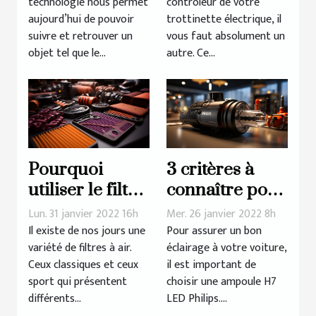
technologie nous permet
contrôleur de votre
pour
aujourd’hui de pouvoir
trottinette électrique, il
trottinette
suivre et retrouver un
vous faut absolument un
électrique
objet tel que le...
autre. Ce...
Pourquoi
3 critères à
utiliser le filtre
connaître pour
à air sport : les
mieux choisir
Lun. 31 janvier 2022 16h
Mer. 26 janvier 2022 8h
avantages
votre
Il existe de nos jours une
Pour assurer un bon
variété de filtres à air.
éclairage à votre voiture,
ampoule H7
Ceux classiques et ceux
il est important de
LED Philips
sport qui présentent
choisir une ampoule H7
différents...
LED Philips....