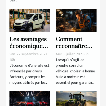
Les...
Les avantages
Comment
économiques
reconnaître
du covering de
une huile à
Ven. 22 septembre 2023
Mer. 5 juillet 2023 6h
véhicules à
moteur de
16h
Lorsqu’il s’agit de
L'économie d'une ville est
prendre soin d’un
Lyon
qualité ?
influencée par divers
véhicule, choisir la bonne
facteurs, y compris les
huile à moteur est
moyens utilisés par les...
essentiel pour garantir...