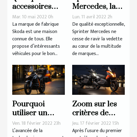
accessoires
Mercedes, la
d’intérieur
marque de
Mar. 10 mai 2022 0h
Lun. 11 avril 2022 2h
d’une voiture
référence en
La marque de fabrique
De qualité exceptionnelle,
Skoda est une maison
Sprinter Mercedes ne
Skoda
vogue
connue de tous. Elle
cesse de ravir la vedette
propose d’intéressants
au cœur de la multitude
véhicules pour le bon...
de marques...
Pourquoi
Zoom sur les
utiliser un
critères de
traceur GPS
choix d’un
Ven. 18 février 2022 23h
Jeu. 17 février 2022 15h
pour sa moto ?
contrôleur
L’avancée de la
Après l’usure du premier