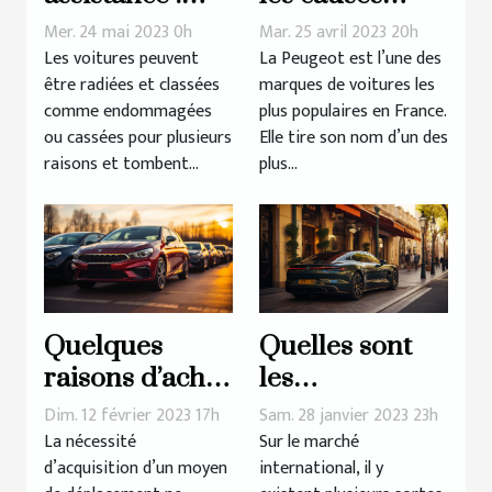
Rachat d’un
d’une panne
Mer. 24 mai 2023 0h
Mar. 25 avril 2023 20h
véhicule radié
de démarrage
Les voitures peuvent
La Peugeot est l’une des
être radiées et classées
marques de voitures les
chez la
comme endommagées
plus populaires en France.
Peugeot 308 ?
ou cassées pour plusieurs
Elle tire son nom d’un des
raisons et tombent...
plus...
Quelques
Quelles sont
raisons d’achat
les
d’une voiture
conséquences
Dim. 12 février 2023 17h
Sam. 28 janvier 2023 23h
d’occasion
de l'utilisation
La nécessité
Sur le marché
d’acquisition d’un moyen
international, il y
d'une voiture