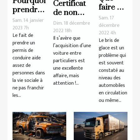
Pourquoi
Certificat
faire en
prendre
de non
cas de
Sam. 17
un
Sam. 14 janvier
gage : de
Dim. 18 décembre
bris de
décembre
permis
2023 7h
quoi s’agit-
2022 18h
2022 4h
glace ?
Le fait de
moto ?
Il s’avère que
il
Le bris de
prendre un
l’acquisition d’une
glace est un
réellement
permis de
voiture entre
problème qui
?
conduire aide
particuliers est
est souvent
assez de
une excellente
constaté au
personnes dans
affaire, mais
niveau des
la vie sociale à
attention !...
automobiles
ne pas franchir
en circulation
les...
ou même...