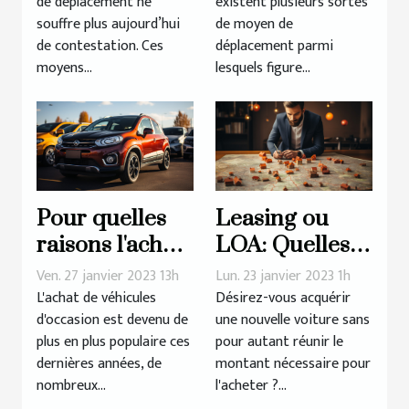
de déplacement ne
existent plusieurs sortes
électrique ?
souffre plus aujourd’hui
de moyen de
de contestation. Ces
déplacement parmi
moyens...
lesquels figure...
Pour quelles
Leasing ou
raisons l'achat
LOA: Quelles
de véhicules
sont les
Ven. 27 janvier 2023 13h
Lun. 23 janvier 2023 1h
d'occasion
erreurs à
L'achat de véhicules
Désirez-vous acquérir
d'occasion est devenu de
une nouvelle voiture sans
connaît-il un
éviter ?
plus en plus populaire ces
pour autant réunir le
tel succès?
dernières années, de
montant nécessaire pour
nombreux...
l'acheter ?...