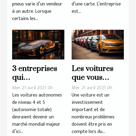
pneus varie d’un vendeur
d’une carte. L’entreprise
à un autre. Lorsque
est...
certains les...
3 entreprises
Les voitures
qui
que vous
développent
devriez éviter
Mer. 21 avril 2021 0h
Mer. 21 avril 2021 0h
des voitures
Les voitures autonomes
Une voiture est un
de niveau 4 et 5
investissement
autonomes
(autonomie totale)
important et de
devraient devenir un
nombreux problèmes
marché mondial majeur
doivent être pris en
d’ici...
compte lors du...