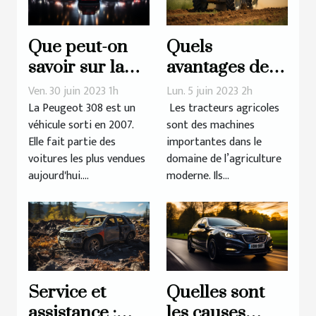
Que peut-on
Quels
savoir sur la
avantages des
longue lignée
tracteurs
Ven. 30 juin 2023 1h
Lun. 5 juin 2023 2h
de la Peugeot
agricoles pour
La Peugeot 308 est un
Les tracteurs agricoles
véhicule sorti en 2007.
sont des machines
308 ?
l’efficacité et la
Elle fait partie des
importantes dans le
productivité
voitures les plus vendues
domaine de l’agriculture
des
aujourd'hui....
moderne. Ils...
exploitations
agricoles ?
Service et
Quelles sont
assistance :
les causes