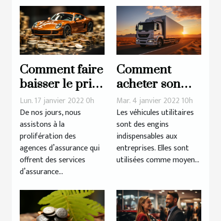
Comment faire
Comment
baisser le prix
acheter son
de son
véhicule
Lun. 17 janvier 2022 0h
Mar. 4 janvier 2022 10h
assurance auto
utilitaire en
De nos jours, nous
Les véhicules utilitaires
assistons à la
sont des engins
?
2022 ?
prolifération des
indispensables aux
agences d’assurance qui
entreprises. Elles sont
offrent des services
utilisées comme moyen...
d’assurance...