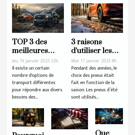
TOP 3 des
3 raisons
meilleures
d’utiliser les
marques de
pneus 4
Jeu. 19 janvier 2023 22h
Mar. 17 janvier 2023 8h
pick-up
saisons pour
Il existe un certain
Pendant des années, le
nombre d'options de
choix des pneus était
son véhicule ?
transport différentes
fait en fonction de la
pour répondre aux divers
saison. Les pneus d’été
besoins des...
sont utilisés...
Que