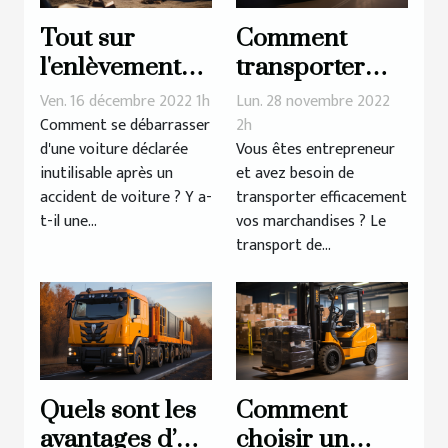
Tout sur
Comment
l'enlèvement
transporter
des épaves
efficacement
Ven. 16 décembre 2022 1h
Lun. 28 novembre 2022
les
Comment se débarrasser
2h
d'une voiture déclarée
Vous êtes entrepreneur
marchandises
inutilisable après un
et avez besoin de
?
accident de voiture ? Y a-
transporter efficacement
t-il une...
vos marchandises ? Le
transport de...
Quels sont les
Comment
avantages d’un
choisir un