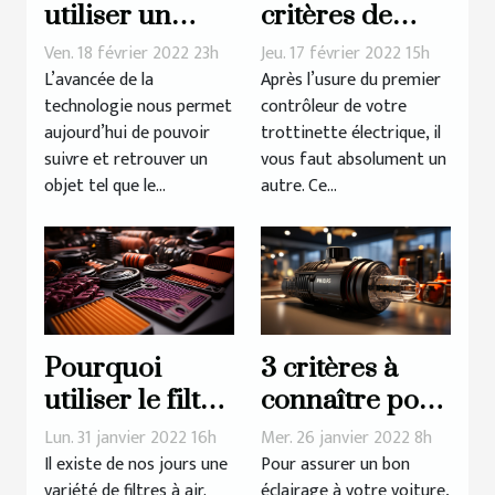
utiliser un
critères de
traceur GPS
choix d’un
Ven. 18 février 2022 23h
Jeu. 17 février 2022 15h
pour sa moto ?
contrôleur
L’avancée de la
Après l’usure du premier
technologie nous permet
contrôleur de votre
pour
aujourd’hui de pouvoir
trottinette électrique, il
trottinette
suivre et retrouver un
vous faut absolument un
électrique
objet tel que le...
autre. Ce...
Pourquoi
3 critères à
utiliser le filtre
connaître pour
à air sport : les
mieux choisir
Lun. 31 janvier 2022 16h
Mer. 26 janvier 2022 8h
avantages
votre
Il existe de nos jours une
Pour assurer un bon
variété de filtres à air.
éclairage à votre voiture,