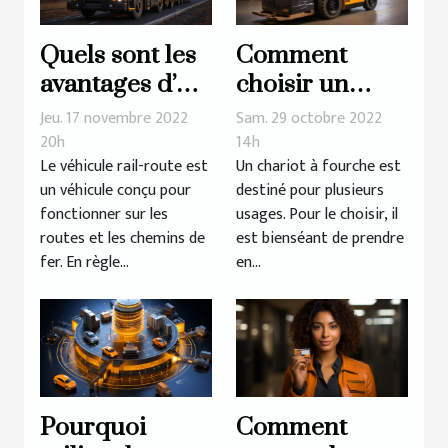
Quels sont les
Comment
avantages d’un
choisir un
véhicule rail-
chariot à
Jeu. 17 novembre 2022
Sam. 29 octobre 2022
route ?
fourche ?
20h
14h
Le véhicule rail-route est
Un chariot à fourche est
un véhicule conçu pour
destiné pour plusieurs
fonctionner sur les
usages. Pour le choisir, il
routes et les chemins de
est bienséant de prendre
fer. En règle...
en...
Pourquoi
Comment