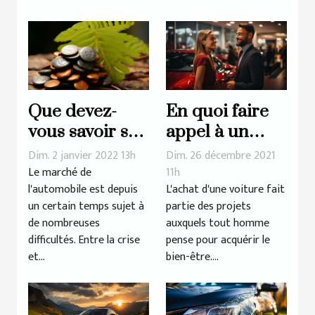
En quoi faire
Que devez-
appel à un
vous savoir sur
mandataire
le malus
Dim. 26 décembre 2021
Dim. 2 janvier 2022 13h
auto est-il
écologique ?
11h
Le marché de
L'achat d'une voiture fait
l'automobile est depuis
avantageux ?
partie des projets
un certain temps sujet à
auxquels tout homme
de nombreuses
pense pour acquérir le
difficultés. Entre la crise
bien-être....
et...