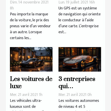
chers de
logiciel
Dim. 14 novembre 2021
Lun. 19 juillet 2021 16h
qualité pour
d’actualisation
8h
Un GPS est un système
Peu importe la marque
de navigation qui oriente
votre voiture ?
GPS ?
de la voiture, le prix des
le conducteur à l’aide
pneus varie d’un vendeur
d’une carte. L’entreprise
à un autre. Lorsque
est...
certains les...
Les voitures de
3 entreprises
luxe
qui
développent
Mer. 21 avril 2021 1h
Mer. 21 avril 2021 0h
des voitures
Les véhicules ultra-
Les voitures autonomes
luxueux sont de
de niveau 4 et 5
autonomes