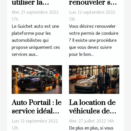
utiliser la
renouveler son
plateforme
permis de
Mer. 21 septembre 2022
Lun. 12 septembre 2022
guichet auto ?
conduire ?
17h
13h
Le Guichet auto est une
Vous désirez renouveler
plateforme pour les
votre permis de conduire
automobilistes qui
? Il existe une procédure
propose uniquement ces
que vous devez suivre
services aux...
pour le bon...
Auto Portail : le
La location de
service idéal
véhicules de
pour tout
luxe : comment
Lun. 12 septembre 2022
Mer. 27 juillet 2022 14h
automobiliste
ça se passe ?
12h
De plus en plus, si vous