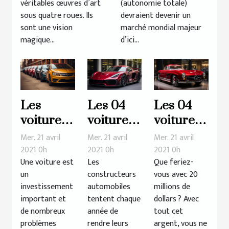
véritables œuvres d’art
(autonomie totale)
sous quatre roues. Ils
devraient devenir un
sont une vision
marché mondial majeur
magique...
d’ici...
Les
Les 04
Les 04
voitures
voitures
voitures
que vous
les plus
les plus
Mer. 21 avril
Mer. 21 avril
Mer. 21 avril
devriez
rapides
chères
2021 0h
2021 0h
2021 0h
Une voiture est
Les
Que feriez-
éviter
du
de tous
un
constructeurs
vous avec 20
monde
les temps
investissement
automobiles
millions de
en 2020
important et
tentent chaque
dollars ? Avec
de nombreux
année de
tout cet
problèmes
rendre leurs
argent, vous ne