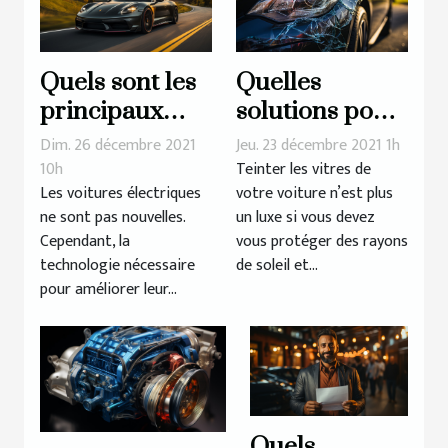
Quels sont les
Quelles
principaux
solutions pour
avantages de la
teinter les
Dim. 26 décembre 2021
Jeu. 23 décembre 2021 1h
voiture
vitres de sa
10h
Teinter les vitres de
Les voitures électriques
votre voiture n’est plus
électrique ?
voiture ?
ne sont pas nouvelles.
un luxe si vous devez
Cependant, la
vous protéger des rayons
technologie nécessaire
de soleil et...
pour améliorer leur...
Quels