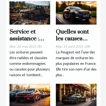
agricoles ?
Service et
Quelles sont
assistance :
les causes
Rachat d’un
d’une panne
Mer. 24 mai 2023 0h
Mar. 25 avril 2023 20h
véhicule radié
de démarrage
Les voitures peuvent
La Peugeot est l’une des
être radiées et classées
marques de voitures les
chez la
comme endommagées
plus populaires en France.
Peugeot 308 ?
ou cassées pour plusieurs
Elle tire son nom d’un des
raisons et tombent...
plus...