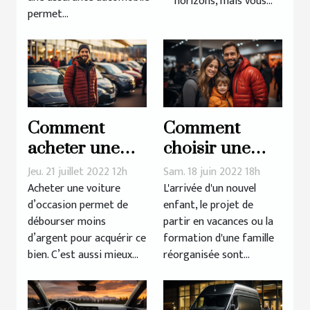
horizons, mais vous...
permet...
Comment
Comment
acheter une
choisir une
voiture
voiture pour la
Jeu. 21 juillet 2022 12h
Sam. 18 juin 2022 18h
d’occasion
famille ?
Acheter une voiture
L'arrivée d'un nouvel
d’occasion permet de
enfant, le projet de
récente ?
débourser moins
partir en vacances ou la
d’argent pour acquérir ce
formation d'une famille
bien. C’est aussi mieux...
réorganisée sont...