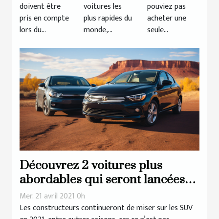
doivent être
voitures les
pouviez pas
pris en compte
plus rapides du
acheter une
lors du...
monde,...
seule...
Découvrez 2 voitures plus
abordables qui seront lancées
en 2021
Mer. 21 avril 2021 0h
Les constructeurs continueront de miser sur les SUV