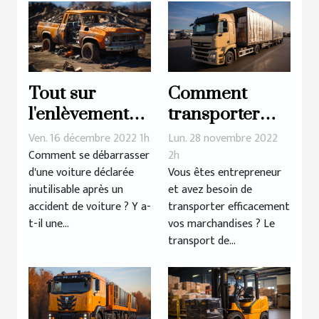
Tout sur
Comment
l'enlèvement
transporter
des épaves
efficacement
Ven. 16 décembre 2022 1h
Lun. 28 novembre 2022
les
Comment se débarrasser
2h
d'une voiture déclarée
Vous êtes entrepreneur
marchandises
inutilisable après un
et avez besoin de
?
accident de voiture ? Y a-
transporter efficacement
t-il une...
vos marchandises ? Le
transport de...