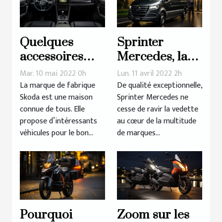
Quelques
Sprinter
accessoires
Mercedes, la
d’intérieur
marque de
Mar. 10 mai 2022 0h
Lun. 11 avril 2022 2h
d’une voiture
référence en
La marque de fabrique
De qualité exceptionnelle,
Skoda est une maison
Sprinter Mercedes ne
Skoda
vogue
connue de tous. Elle
cesse de ravir la vedette
propose d’intéressants
au cœur de la multitude
véhicules pour le bon...
de marques...
Pourquoi
Zoom sur les