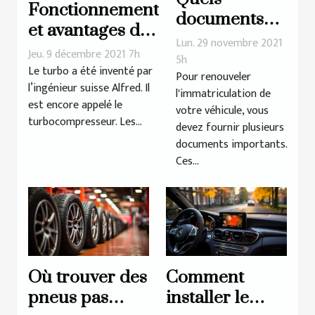
Fonctionnement
documents
et avantages du
dois-je
Lun. 29 novembre 2021
Turbo de
Jeu. 9 décembre 2021 7h
fournir pour
5h
véhicule
Le turbo a été inventé par
Pour renouveler
renouveler
l’ingénieur suisse Alfred. Il
l'immatriculation de
ma carte
est encore appelé le
votre véhicule, vous
grise ?
turbocompresseur. Les...
devez fournir plusieurs
documents importants.
Ces...
Où trouver des
Comment
pneus pas
installer le