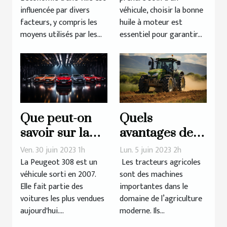
Lyon
qualité ?
influencée par divers
véhicule, choisir la bonne
facteurs, y compris les
huile à moteur est
moyens utilisés par les...
essentiel pour garantir...
Que peut-on
Quels
savoir sur la
avantages des
longue lignée
tracteurs
Ven. 30 juin 2023 1h
Lun. 5 juin 2023 2h
de la Peugeot
agricoles pour
La Peugeot 308 est un
Les tracteurs agricoles
véhicule sorti en 2007.
sont des machines
308 ?
l’efficacité et la
Elle fait partie des
importantes dans le
productivité
voitures les plus vendues
domaine de l’agriculture
des
aujourd'hui....
moderne. Ils...
exploitations