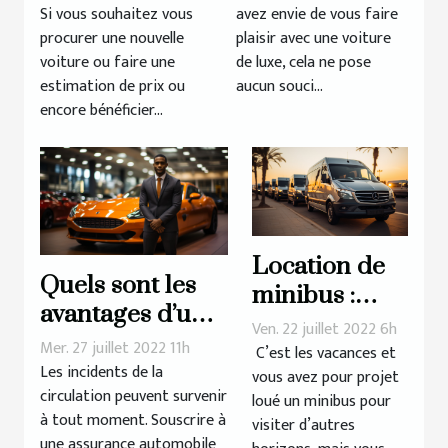
Si vous souhaitez vous
avez envie de vous faire
procurer une nouvelle
plaisir avec une voiture
voiture ou faire une
de luxe, cela ne pose
estimation de prix ou
aucun souci...
encore bénéficier...
Location de
Quels sont les
minibus :
avantages d’une
critères à
Ven. 22 juillet 2022 6h
assurance
Mer. 27 juillet 2022 11h
prendre en
C’est les vacances et
automobile pour
Les incidents de la
vous avez pour projet
compte
circulation peuvent survenir
une location ?
loué un minibus pour
à tout moment. Souscrire à
visiter d’autres
une assurance automobile