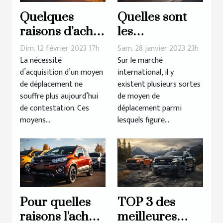
Quelques
Quelles sont
raisons d’achat
les
d’une voiture
conséquences
Dim. 12 février 2023 17h
Sam. 28 janvier 2023 23h
d’occasion
de l'utilisation
La nécessité
Sur le marché
d’acquisition d’un moyen
international, il y
d'une voiture
de déplacement ne
existent plusieurs sortes
électrique ?
souffre plus aujourd’hui
de moyen de
de contestation. Ces
déplacement parmi
moyens...
lesquels figure...
Pour quelles
TOP 3 des
raisons l'achat
meilleures