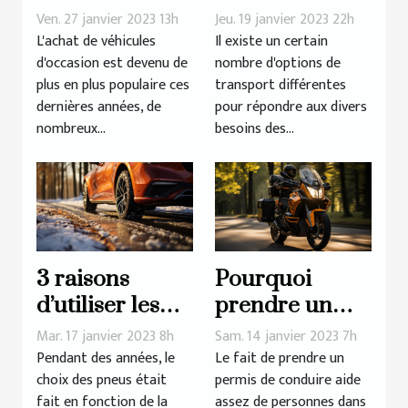
de véhicules
marques de
Ven. 27 janvier 2023 13h
Jeu. 19 janvier 2023 22h
d'occasion
pick-up
L'achat de véhicules
Il existe un certain
d'occasion est devenu de
nombre d'options de
connaît-il un
plus en plus populaire ces
transport différentes
tel succès?
dernières années, de
pour répondre aux divers
nombreux...
besoins des...
3 raisons
Pourquoi
d’utiliser les
prendre un
pneus 4
permis moto ?
Mar. 17 janvier 2023 8h
Sam. 14 janvier 2023 7h
saisons pour
Pendant des années, le
Le fait de prendre un
choix des pneus était
permis de conduire aide
son véhicule ?
fait en fonction de la
assez de personnes dans