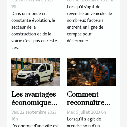
Jeu. 28 décembre 2023
Lun. 18 décembre 2023 1h
matériaux et
rachat d'une
19h
Lorsqu'il s'agit de
Dans un monde en
revendre un véhicule, de
équipements
voiture
constante évolution, le
nombreux facteurs
pour la
secteur de la
entrent en ligne de
construction et
construction et de la
compte pour
la voirie
voirie n'est pas en reste.
déterminer...
Les...
Les avantages
Comment
économiques
reconnaître
du covering de
une huile à
Ven. 22 septembre 2023
Mer. 5 juillet 2023 6h
véhicules à
moteur de
16h
Lorsqu’il s’agit de
L'économie d'une ville est
prendre soin d’un