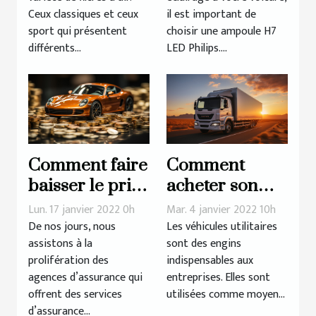
ampoule H7
Ceux classiques et ceux
il est important de
LED Philips
sport qui présentent
choisir une ampoule H7
différents...
LED Philips....
Comment faire
Comment
baisser le prix
acheter son
de son
véhicule
Lun. 17 janvier 2022 0h
Mar. 4 janvier 2022 10h
assurance auto
utilitaire en
De nos jours, nous
Les véhicules utilitaires
assistons à la
sont des engins
?
2022 ?
prolifération des
indispensables aux
agences d’assurance qui
entreprises. Elles sont
offrent des services
utilisées comme moyen...
d’assurance...