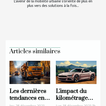
L'avenir de la mobilité urbaine s'oriente de plus en
plus vers des solutions à la fois...
Articles similaires
Les dernières
L'impact du
tendances en
kilométrage
matière de
sur le prix de