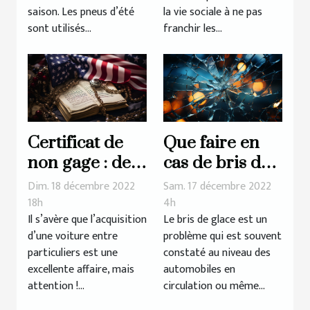
saison. Les pneus d’été
la vie sociale à ne pas
sont utilisés...
franchir les...
Certificat de
Que faire en
non gage : de
cas de bris de
quoi s’agit-il
glace ?
Dim. 18 décembre 2022
Sam. 17 décembre 2022
réellement ?
18h
4h
Il s’avère que l’acquisition
Le bris de glace est un
d’une voiture entre
problème qui est souvent
particuliers est une
constaté au niveau des
excellente affaire, mais
automobiles en
attention !...
circulation ou même...