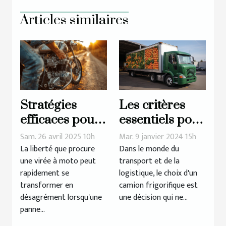
Articles similaires
Les critères
Stratégies
essentiels pour
efficaces pour
choisir un
éviter les
Mar. 9 janvier 2024 15h
Sam. 26 avril 2025 10h
camion
pannes de
Dans le monde du
La liberté que procure
transport et de la
une virée à moto peut
frigorifique
moto en route
logistique, le choix d'un
rapidement se
adapté à votre
camion frigorifique est
transformer en
activité
une décision qui ne...
désagrément lorsqu'une
panne...