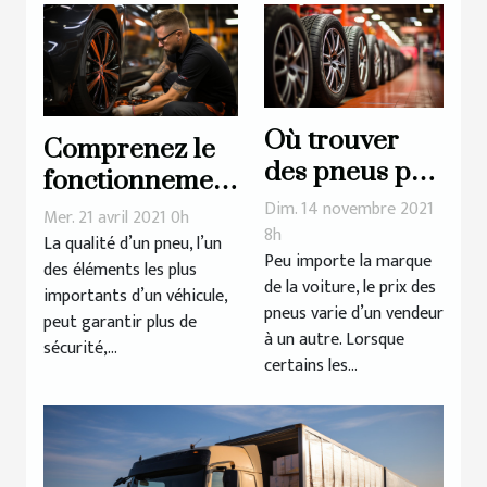
Où trouver
Comprenez le
des pneus pas
fonctionnement
chers de
Dim. 14 novembre 2021
des services de
Mer. 21 avril 2021 0h
qualité pour
8h
rechapage de
La qualité d’un pneu, l’un
Peu importe la marque
votre voiture ?
des éléments les plus
pneus
de la voiture, le prix des
importants d’un véhicule,
pneus varie d’un vendeur
peut garantir plus de
à un autre. Lorsque
sécurité,...
certains les...