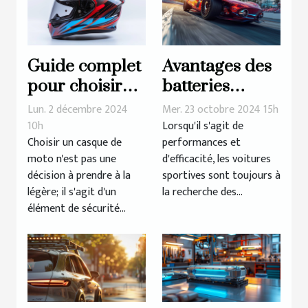
Guide complet
Avantages des
pour choisir
batteries
un casque de
lithium pour
Lun. 2 décembre 2024
Mer. 23 octobre 2024 15h
moto adapté à
voitures
10h
Lorsqu'il s'agit de
Choisir un casque de
performances et
votre style de
sportives
moto n'est pas une
d'efficacité, les voitures
conduite
décision à prendre à la
sportives sont toujours à
légère; il s'agit d'un
la recherche des...
élément de sécurité...