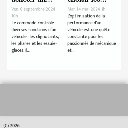
commodo en
meilleurs
Ven. 6 septembre 2024
Mar. 14 mai 2024 1h
pièce détachée
accessoires
10h
L'optimisation de la
Le commodo contrôle
performance d'un
?
pour optimiser
diverses fonctions d’un
véhicule est une quête
la
véhicule : les clignotants,
constante pour les
performance
les phares et les essuie-
passionnés de mécanique
de votre
glaces. Il...
et...
véhicule
(C) 2026