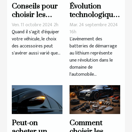
Conseils pour
Évolution
choisir les
technologique
meilleurs
des batteries
Ven. 11 octobre 2024 2h
Mar. 24 septembre 2024
accessoires
de démarrage
Quand il s'agit d'équiper
16h
votre véhicule, le choix
L'avènement des
auto pour
au lithium
des accessoires peut
batteries de démarrage
votre véhicule
s'avérer aussi varié que...
au lithium représente
une révolution dans le
domaine de
l'automobile...
Peut-on
Comment
acheter un
choisir les